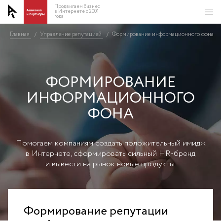
Продвигаем бизнес
в Интернете с 2001
года
Главная
Управление репутацией
Формирование информационного фона
/
/
ФОРМИРОВАНИЕ
ИНФОРМАЦИОННОГО
ФОНА
Помогаем компаниям создать положительный имидж
в Интернете, сформировать сильный HR-бренд
и вывести на рынок новые продукты.
Формирование репутации