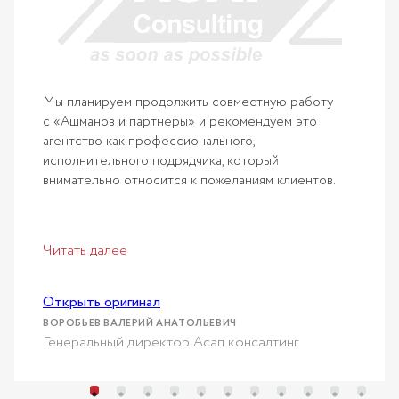
тную,
ответс
подход
бизнес
Читать
Мы планируем продолжить совместную работу
с «Ашманов и партнеры» и рекомендуем это
агентство как профессионального,
Откры
исполнительного подрядчика, который
РЕЗНИК
внимательно относится к пожеланиям клиентов.
Дирек
инфор
ПОЛИ
Читать далее
Открыть оригинал
ВОРОБЬЕВ ВАЛЕРИЙ АНАТОЛЬЕВИЧ
Генеральный директор Асап консалтинг