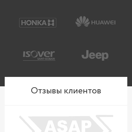
Отзывы клиентов
ы»
Рекоме