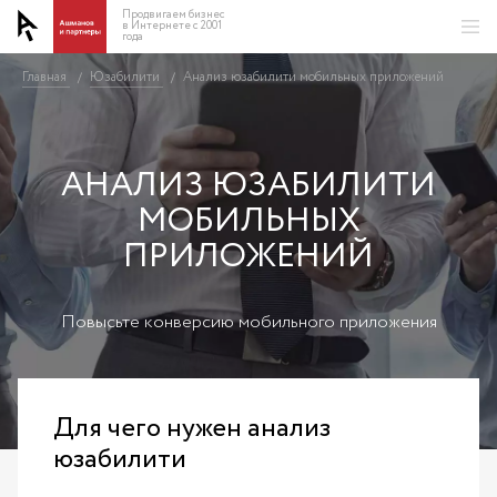
Продвигаем бизнес
в Интернете с 2001
года
Главная
Юзабилити
Анализ юзабилити мобильных приложений
/
/
АНАЛИЗ ЮЗАБИЛИТИ
МОБИЛЬНЫХ
ПРИЛОЖЕНИЙ
Повысьте конверсию мобильного приложения
Для чего нужен анализ
юзабилити