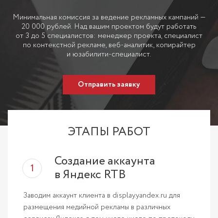
Минимальная комиссия за ведение рекламных кампаний —
20 000 рублей. Над вашим проектом будут работать
от 3 до 5 специалистов: менеджер проекта, специалист
по контекстной рекламе, веб-аналитик, копирайтер
и юзабилити-специалист.
Отправить заявку
ЭТАПЫ РАБОТ
Создание аккаунта
в Яндекс RTB
Заводим аккаунт клиента в display.yandex.ru для
размещения медийной рекламы в различных