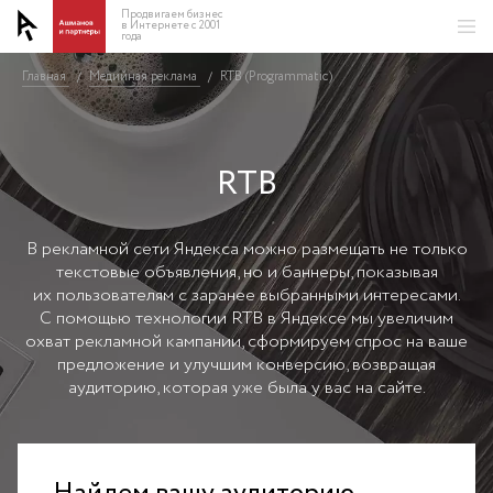
Продвигаем бизнес
в Интернете с 2001
года
Главная
Медийная реклама
RTB (Programmatic)
/
/
RTB
В рекламной сети Яндекса можно размещать не только
текстовые объявления, но и баннеры, показывая
их пользователям с заранее выбранными интересами.
С помощью технологии RTB в Яндексе мы увеличим
охват рекламной кампании, сформируем спрос на ваше
предложение и улучшим конверсию, возвращая
аудиторию, которая уже была у вас на сайте.