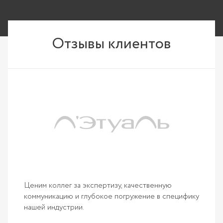
Отзывы клиентов
Компан
ражает
«Ашман
тнеры»
и отве
темах
задач.
.
Читать
Ценим коллег за экспертизу, качественную
Откры
коммуникацию и глубокое погружение в специфику
нашей индустрии.
ЗАВРАЖ
Генер