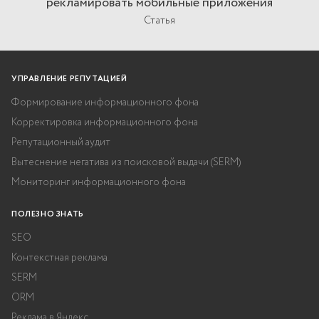
рекламировать мобильные приложения
Статья
УПРАВЛЕНИЕ РЕПУТАЦИЕЙ
Формирование информационного фона
Корректировка информационного фона
Репутационный аудит
Вытеснение негатива из поисковой выдачи (SERM)
Мониторинг информационного фона
ПОЛЕЗНО ЗНАТЬ
SEO
Контекстная реклама
SERM
ORM
Реклама в Яндекс