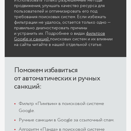
Использовать только разрешенные методы
продвижения, улучшать качество ресурса для
пользователей и оптимизировать его под
требования поисковых систем. Если избежать
фильтрации не удалось, остается только одно —
правильно диагностировать причины
и устранить их. Подробнее о видах
фильтров
Google и санкций
поисковых систем и их влиянии
на сайты читайте в нашей отдельной статье.
Поможем избавиться
от автоматических и ручных
санкций:
Фильтр «Пингвин» в поисковой системе
Google.
Ручные санкции в Google за ссылочный спам.
Алгоритм «Панда» в поисковой системе