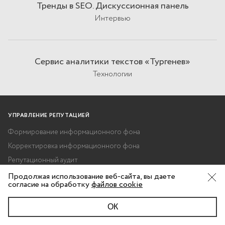
Тренды в SEO. Дискуссионная панель
Интервью
Сервис аналитики текстов «Тургенев»
Технологии
УПРАВЛЕНИЕ РЕПУТАЦИЕЙ
Формирование информационного фона
Корректировка информационного фона
Репутационный аудит
Вытеснение негатива из поисковой выдачи (SERM)
Продолжая использование веб-сайта, вы даете
согласие на обработку
файлов cookie
Мониторинг информационного фона
ОК
ПОЛЕЗНО ЗНАТЬ