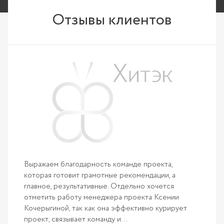
Отзывы клиентов
ы»
Хотим 
тную,
профес
грамот
долгое
Читать
Выражаем благодарность команде проекта,
Откры
которая готовит грамотные рекомендации, а
СТЕПАНО
главное, результативные. Отдельно хочется
Генер
отметить работу менеджера проекта Ксении
Кочерыгиной, так как она эффективно курирует
проект, связывает команду и...