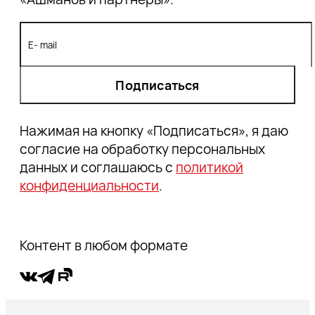
Как развивается SEO-продвижение: тренды
Какие параметры сайта важны для
ранжирования
Что входит в комплекс работ по SEO
SEO и контекстная реклама: в чем разница
Подписаться
Преимущества SEO-продвижения
Как оценить результаты продвижения
сайта
Нажимая на кнопку «Подписаться», я даю
Фокус на главное
согласие на обработку персональных
данных и соглашаюсь с
политикой
конфиденциальности
.
Контент в любом формате