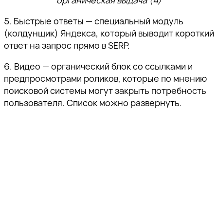
Ссылка скопирована!
органическая выдача (4)
пожалуйста, подтвердите
пожалуйста, подтвердите
пожалуйста, подтвердите
а также приглашения на
адрес электронной почты,
адрес электронной почты,
адрес электронной почты,
5. Быстрые ответы — специальный модуль
тематические мероприятия.
перейдя по ссылке внутри
перейдя по ссылке внутри
перейдя по ссылке внутри
(колдунщик) Яндекса, который выводит короткий
письма.
письма.
письма.
ответ на запрос прямо в SERP.
6. Видео — органический блок со ссылками и
предпросмотрами роликов, которые по мнению
поисковой системы могут закрыть потребность
пользователя. Список можно развернуть.
Отправить