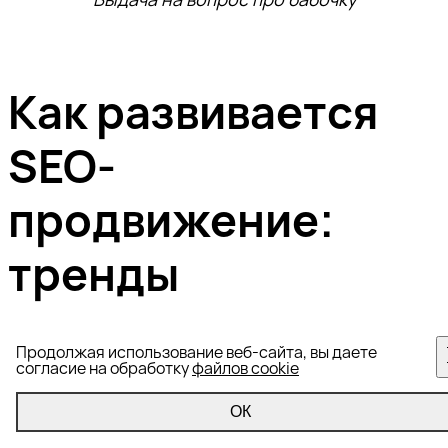
Как развивается
SEO-
продвижение:
тренды
Поисковые системы появились в конце 90-х
Продолжая использование веб-сайта, вы даете
годов 20-го века. Первоначально они просто
согласие на обработку
файлов cookie
выдавали весь массив адресов, на которых
присутствовал поисковый запрос. Пользователь
ОК
должен был сам отсеивать мусорный и