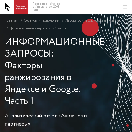
Продвигаем бизнес
в Интернете с 2001
года
Главная
Сервисы и технологии
Лаборатория поисковой аналитики
/
/
/
Информационные запросы 2024. Часть 1
ИНФОРМАЦИОННЫЕ
ЗАПРОСЫ:
Факторы
ранжирования в
Яндексе и Google.
Часть 1
Аналитический отчет «Ашманов и
партнеры»