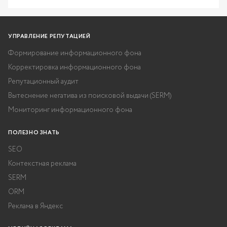
УПРАВЛЕНИЕ РЕПУТАЦИЕЙ
Формирование информационного фона
Корректировка информационного фона
Репутационный аудит
Вытеснение негатива из поисковой выдачи (SERM)
Мониторинг информационного фона
ПОЛЕЗНО ЗНАТЬ
SEO
Контекстная реклама
SERM
ORM
Реклама в Яндекс