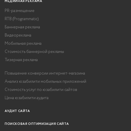
МЕДИЙНАЯ РЕКЛАМА
PR-размещение
RTB (Programmatic)
Баннерная реклама
Видеореклама
Мобильная реклама
Стоимость баннерной рекламы
Тизерная реклама
Повышение конверсии интернет-магазина
Анализ юзабилити мобильных приложений
Стоимость услуг по юзабилити сайтов
Цена юзабилити аудита
АУДИТ САЙТА
НОВОЕ ИССЛЕДОВАНИЕ: КАК
ПОКУПАТЕЛИ ИСПОЛЬЗУЮТ
ПОИСКОВАЯ ОПТИМИЗАЦИЯ САЙТА
ИИ-СЕРВИСЫ ПРИ ПОИСКЕ