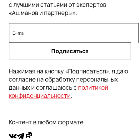
с лучшими статьями от экспертов
Как работать с классическими текстовыми
«Ашманов и партнеры».
факторами при новых алгоритмах?
New-gen текстовые факторы: модель DSSM
Модель BERT от Google — следующий шаг к
NLP
Блиц-интервью с Алексеем Чекушиным
Подписаться
Выводы:
Нажимая на кнопку «Подписаться», я даю
согласие на обработку персональных
данных и соглашаюсь с
политикой
конфиденциальности
.
Контент в любом формате