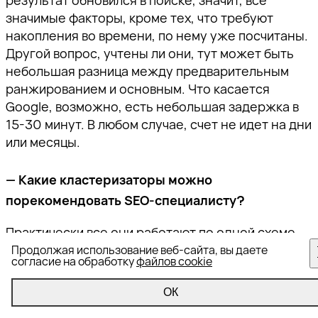
результат обновился в поиске, значит, все
значимые факторы, кроме тех, что требуют
накопления во времени, по нему уже посчитаны.
Другой вопрос, учтены ли они, тут может быть
небольшая разница между предварительным
ранжированием и основным. Что касается
Google, возможно, есть небольшая задержка в
15-30 минут. В любом случае, счет не идет на дни
или месяцы.
— Какие кластеризаторы можно
порекомендовать SEO-специалисту?
Практически все они работают по одной схеме.
Их работа сводится к анализу того, что есть в
Продолжая использование веб-сайта, вы даете
согласие на обработку
файлов cookie
топе, без глубокого анализа, насколько оно
связано с самим запросом. Можно выбрать тот, с
ОК
которым вам удобнее работать.