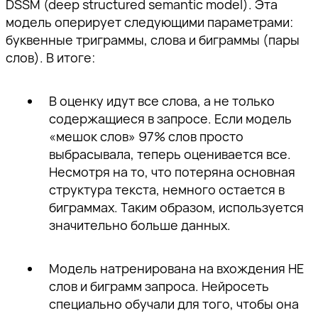
DSSM (deep structured semantic model). Эта
модель оперирует следующими параметрами:
буквенные триграммы, слова и биграммы (пары
слов). В итоге:
В оценку идут все слова, а не только
содержащиеся в запросе. Если модель
«мешок слов» 97% слов просто
выбрасывала, теперь оценивается все.
Спасибо!
Несмотря на то, что потеряна основная
структура текста, немного остается в
Наш специалист свяжется с вами в
биграммах. Таким образом, используется
ближайшее время.
значительно больше данных.
Спасибо за подписку!
Спасибо за подписку!
Спасибо за подписку!
Подпишитесь, чтобы получать
Модель натренирована на вхождения НЕ
тщательно отобранную экспертную
слов и биграмм запроса. Нейросеть
Мы отправили вам
Мы отправили вам
Мы отправили вам
информацию о продвижении
специально обучали для того, чтобы она
проверочное письмо —
проверочное письмо —
проверочное письмо —
бизнеса в поисковом пространстве,