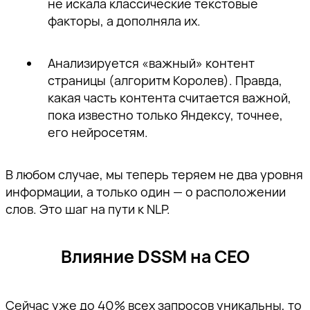
Ссылка скопирована!
не искала классические текстовые
пожалуйста, подтвердите
пожалуйста, подтвердите
пожалуйста, подтвердите
а также приглашения на
факторы, а дополняла их.
адрес электронной почты,
адрес электронной почты,
адрес электронной почты,
тематические мероприятия.
перейдя по ссылке внутри
перейдя по ссылке внутри
перейдя по ссылке внутри
письма.
письма.
письма.
Анализируется «важный» контент
страницы (алгоритм Королев). Правда,
какая часть контента считается важной,
пока известно только Яндексу, точнее,
его нейросетям.
Отправить
В любом случае, мы теперь теряем не два уровня
информации, а только один — о расположении
слов. Это шаг на пути к NLP.
Влияние DSSM на СЕО
Сейчас уже до 40% всех запросов уникальны, то