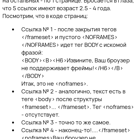
на остальных - по 1 странице. Бросается в глаза,
что 5 ссылок имеют возраст 2.5 - 4 года.
Посмотрим, что в коде страниц:
Ссылка № 1 - после закрытия тегов
</frameset> и пустого <NOFRAMES>
</NOFRAMES> идет тег BODY с искомой
фразой:
<BODY><B><H6>Извините, Ваш броузер
не поддерживает фреймы!</H6></B>
</BODY>
Итак, это не <noframes>.
Ссылка № 2 - аналогично, текст есть в
теге <body> после структуры
<frameset>... </frameset>. Тег <noframes>
- отсутствует.
Ссылка № 3 - точно то же самое.
Ссылка № 4 - наконец-то!....</frameset>
<noframes>Ваш броузер не