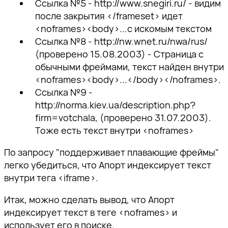
Ссылка №5 - http://www.snegiri.ru/ - видим
после закрытия </frameset> идет
<noframes><body>...с искомым текстом
Ссылка №8 - http://nw.wnet.ru/nwa/rus/
(проверено 15.08.2003) - Страница с
обычными фреймами, текст найден внутри
<noframes><body>...</body></noframes>.
Ссылка №9 -
http://norma.kiev.ua/description.php?
firm=votchala, (проверено 31.07.2003).
Тоже есть текст внутри <noframes>
По запросу "поддерживает плавающие фреймы"
легко убедиться, что Апорт индексирует текст
внутри тега <iframe>.
Итак, можно сделать вывод, что Апорт
индексирует текст в теге <noframes> и
использует его в поиске.