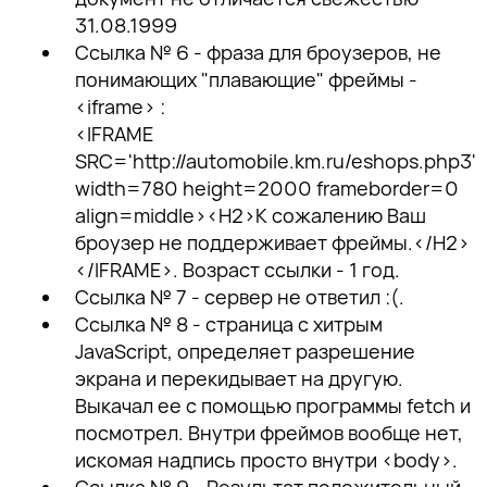
31.08.1999
Ссылка № 6 - фраза для броузеров, не
понимающих "плавающие" фреймы -
<iframe> :
<IFRAME
SRC='http://automobile.km.ru/eshops.php3'
width=780 height=2000 frameborder=0
align=middle><H2>К сожалению Ваш
броузер не поддерживает фреймы.</H2>
</IFRAME>. Возраст ссылки - 1 год.
Ссылка № 7 - сервер не ответил :(.
Ссылка № 8 - страница с хитрым
JavaScript, определяет разрешение
экрана и перекидывает на другую.
Выкачал ее с помощью программы fetch и
посмотрел. Внутри фреймов вообще нет,
искомая надпись просто внутри <body>.
Ссылка № 9 - Результат положительный,