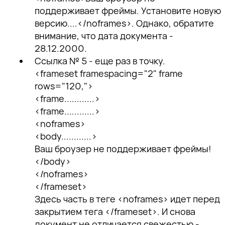
поддерживает фреймы. Установите новую
версию....</noframes>. Однако, обратите
внимание, что дата документа -
28.12.2000.
Ссылка № 5 - еще раз в точку.
<frameset framespacing="2" frame
rows="120,">
<frame............>
<frame............>
<noframes>
<body............>
Ваш броузер не поддерживает фреймы!
</body>
</noframes>
</frameset>
Здесь часть в теге <noframes> идет перед
закрытием тега </frameset>. И снова
документ не отличается свежестью -