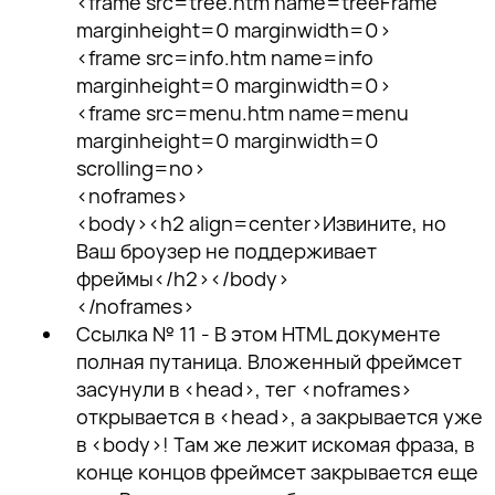
<frame src=tree.htm name=treeFrame
marginheight=0 marginwidth=0>
<frame src=info.htm name=info
marginheight=0 marginwidth=0>
<frame src=menu.htm name=menu
marginheight=0 marginwidth=0
scrolling=no>
<noframes>
<body><h2 align=center>Извините, но
Ваш броузер не поддерживает
фреймы</h2></body>
</noframes>
Ссылка № 11 - В этом HTML документе
полная путаница. Вложенный фреймсет
засунули в <head>, тег <noframes>
открывается в <head>, а закрывается уже
в <body>! Там же лежит искомая фраза, в
конце концов фреймсет закрывается еще