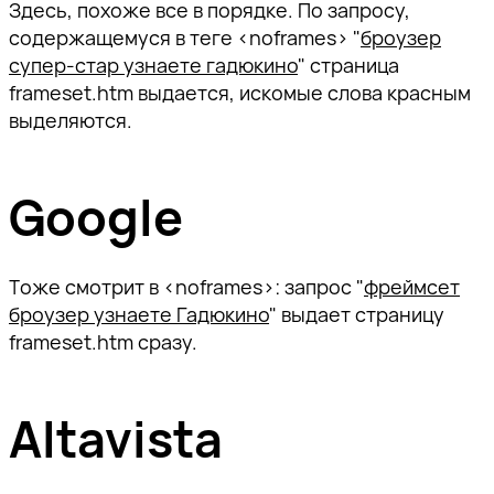
Здесь, похоже все в порядке. По запросу,
содержащемуся в теге <noframes> "
броузер
супер-стар узнаете гадюкино
" страница
frameset.htm выдается, искомые слова красным
выделяются.
Google
Тоже смотрит в <noframes>: запрос "
фреймсет
броузер узнаете Гадюкино
" выдает страницу
frameset.htm сразу.
Altavista