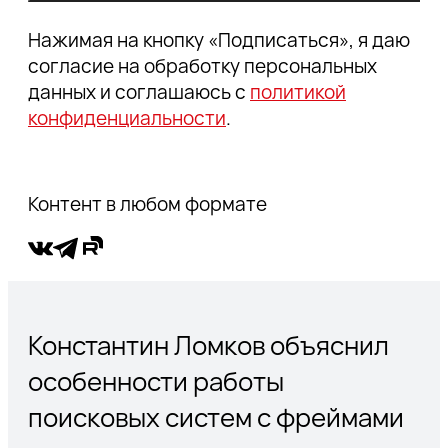
Цитаты по теме
Дневник событий
Нажимая на кнопку «Подписаться», я даю
Disclaimer
согласие на обработку персональных
Благодарности
данных и соглашаюсь с
политикой
конфиденциальности
.
Контент в любом формате
Константин Ломков объяснил
особенности работы
поисковых систем с фреймами