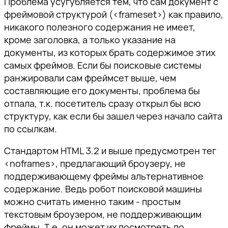
Проблема усугубляется тем, что сам документ с
фреймовой структурой (<frameset>) как правило,
никакого полезного содержания не имеет,
кроме заголовка, а только указание на
документы, из которых брать содержимое этих
самых фреймов. Если бы поисковые системы
ранжировали сам фреймсет выше, чем
составляющие его документы, проблема бы
отпала, т.к. посетитель сразу открыл бы всю
структуру, как если бы зашел через начало сайта
по ссылкам.
Стандартом HTML 3.2 и выше предусмотрен тег
<noframes>, предлагающий броузеру, не
поддерживающему фреймы альтернативное
содержание. Ведь робот поисковой машины
можно считать именно таким - простым
текстовым броузером, не поддерживающим
фреймы. Т.е. он может их посмотреть по