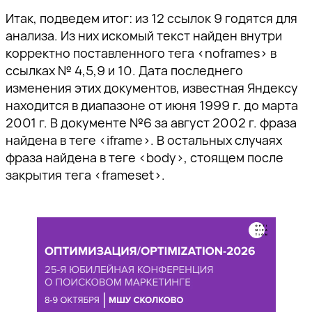
Ссылка скопирована!
пожалуйста, подтвердите
пожалуйста, подтвердите
пожалуйста, подтвердите
а также приглашения на
Итак, подведем итог: из 12 ссылок 9 годятся для
адрес электронной почты,
адрес электронной почты,
адрес электронной почты,
тематические мероприятия.
анализа. Из них искомый текст найден внутри
перейдя по ссылке внутри
перейдя по ссылке внутри
перейдя по ссылке внутри
корректно поставленного тега <noframes> в
письма.
письма.
письма.
ссылках № 4,5,9 и 10. Дата последнего
изменения этих документов, известная Яндексу
находится в диапазоне от июня 1999 г. до марта
2001 г. В документе №6 за август 2002 г. фраза
найдена в теге <iframe>. В остальных случаях
фраза найдена в теге <body>, стоящем после
Отправить
закрытия тега <frameset>.