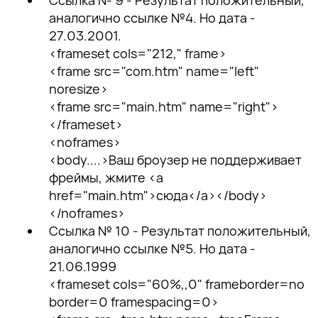
аналогично ссылке №4. Но дата -
27.03.2001.
<frameset cols="212," frame>
<frame src="com.htm" name="left"
noresize>
<frame src="main.htm" name="right">
</frameset>
<noframes>
<body....>Ваш броузер не поддерживает
фреймы, жмите <a
href="main.htm">сюда</a></body>
</noframes>
Ссылка № 10 - Результат положительный,
аналогично ссылке №5. Но дата -
21.06.1999
<frameset cols="60%,,0" frameborder=no
border=0 framespacing=0>