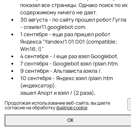
показал все страницы. Однако поиск по их
содержимому ничего не дает.
30 августа - по сайту прошел робот Гугла
- crawler11.googlebot.com.
1 сентября - еще раз пришел робот
Яндекса "Yandex/1.01.001 (compatible;
Win16; I)"
4 сентября - / еще раз взял Googlebot.
7 сентября - Googlebot взял /plain.htm.
9 сентября - Альтависта взяла /.
10 сентября - Яндекс взял /plain.htm
(индексатор).
зашел Апорт и взял / (2 раза),
/frameset.htm, /plain.htm, /bottom.htm и
Продолжая использование веб-сайта, вы даете
/top.htm.
согласие на обработку
файлов cookie
11 сентября - Альтависта взяла тоже все
ОК
кроме /iframe.htm. Список взятых
документов виден в Апорте.