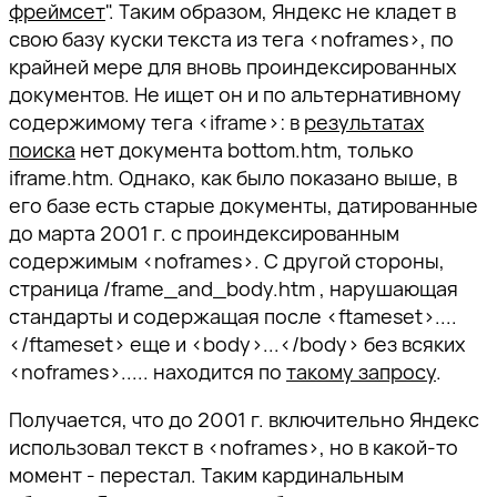
фреймсет
". Таким образом, Яндекс не кладет в
свою базу куски текста из тега <noframes>, по
крайней мере для вновь проиндексированных
документов. Не ищет он и по альтернативному
содержимому тега <iframe>: в
результатах
поиска
нет документа bottom.htm, только
iframe.htm. Однако, как было показано выше, в
его базе есть старые документы, датированные
до марта 2001 г. с проиндексированным
содержимым <noframes>. С другой стороны,
страница /frame_and_body.htm , нарушающая
стандарты и содержащая после <ftameset>....
</ftameset> еще и <body>...</body> без всяких
<noframes>..... находится по
такому запросу
.
Получается, что до 2001 г. включительно Яндекс
использовал текст в <noframes>, но в какой-то
момент - перестал. Таким кардинальным