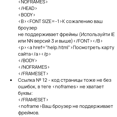
<NOFRAMES>
</HEAD>
<BODY>
<B><FONT SIZE=-1>К сожалению ваш
броузер
не поддерживает фреймы (Используйти IE
или NN версий 3 и выше)</FONT></B>
<p><a href="help.html">Посмотреть карту
сайта</a></p>
</BODY>
Спасибо!
</NOFRAMES>
</FRAMESET>
Наш специалист свяжется с вами в
Ссылка № 12 - код страницы тоже не без
ближайшее время.
ошибок, в теге <noframes> не хватает
буквы:
Спасибо за подписку!
Спасибо за подписку!
Спасибо за подписку!
Подпишитесь, чтобы получать
</FRAMESET>
тщательно отобранную экспертную
<noframe>Ваш броузер не поддерживает
Мы отправили вам
Мы отправили вам
Мы отправили вам
информацию о продвижении
фреймов.
проверочное письмо —
проверочное письмо —
проверочное письмо —
бизнеса в поисковом пространстве,