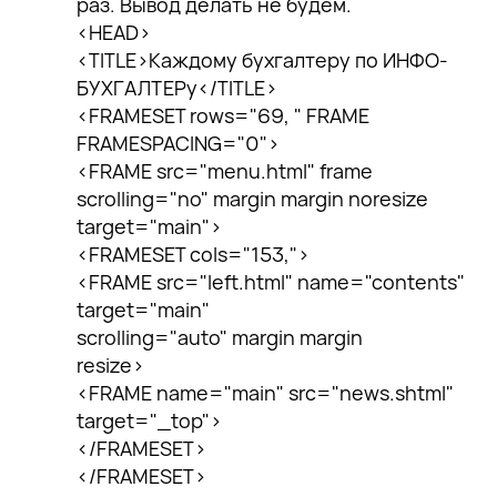
раз. Вывод делать не будем.
<HEAD>
<TITLE>Каждому бухгалтеру по ИНФО-
БУХГАЛТЕРу</TITLE>
<FRAMESET rows="69, " FRAME
FRAMESPACING="0">
<FRAME src="menu.html" frame
scrolling="no" margin margin noresize
target="main">
<FRAMESET cols="153,">
<FRAME src="left.html" name="contents"
target="main"
scrolling="auto" margin margin
resize>
<FRAME name="main" src="news.shtml"
target="_top">
</FRAMESET>
</FRAMESET>