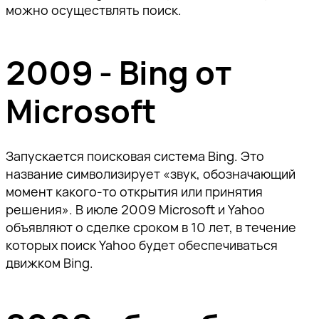
Ссылка скопирована!
можно осуществлять поиск.
пожалуйста, подтвердите
пожалуйста, подтвердите
пожалуйста, подтвердите
а также приглашения на
адрес электронной почты,
адрес электронной почты,
адрес электронной почты,
тематические мероприятия.
перейдя по ссылке внутри
перейдя по ссылке внутри
перейдя по ссылке внутри
2009 - Bing от
письма.
письма.
письма.
Microsoft
Запускается поисковая система Bing. Это
название символизирует «звук, обозначающий
Отправить
момент какого-то открытия или принятия
решения». В июле 2009 Microsoft и Yahoo
объявляют о сделке сроком в 10 лет, в течение
которых поиск Yahoo будет обеспечиваться
движком Bing.