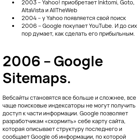
2003 – Yahoo! приобретает Inktomi, Goto,
AltaVista и AllTheWeb
2004 – у Yahoo появляется свой поиск
2006 – Google покупает YouTube. И до сих
пор думает, как сделать его прибыльным.
2006 – Google
Sitemaps.
Спасибо!
Наш специалист свяжется с вами в
Вебсайты становятся все больше и сложнее, все
ближайшее время.
чаще поисковые индексаторы не могут получить
Спасибо за подписку!
Спасибо за подписку!
Спасибо за подписку!
доступ к части информации. Google позволяет
Подпишитесь, чтобы получать
разработчикам «скормить» себе карту сайта,
тщательно отобранную экспертную
которая описывает структуру последнего и
Мы отправили вам
Мы отправили вам
Мы отправили вам
информацию о продвижении
сообщает Google об информации, по которой
проверочное письмо —
проверочное письмо —
проверочное письмо —
бизнеса в поисковом пространстве,