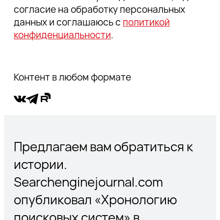
2000 – Google AdWords
согласие на обработку персональных
2000 – Google на Yahoo!
данных и соглашаюсь с
политикой
2003 – Google AdSense
конфиденциальности
.
2006 – Google Sitemaps.
2009 - Bing от Microsoft
2009 – борьба за пользователя
Контент в любом формате
2010 – Google Caffeine
Рекомендуем прочесть
Предлагаем вам обратиться к
истории.
Searchenginejournal.com
опубликовал «Хронологию
поисковых систем» в