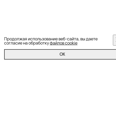
Продолжая использование веб-сайта, вы даете
согласие на обработку
файлов cookie
ОК
Управление репутацией
Формирование информационного фона
Корректировка информационного фона
Репутационный аудит
Вытеснение негатива из поисковой выдачи (SERM)
Мониторинг информационного фона