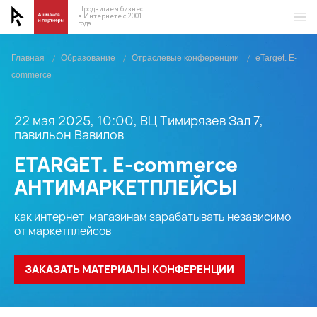
Продвигаем бизнес
в Интернете с 2001
года
Главная
/
Образование
/
Отраслевые конференции
/
eTarget. E-
commerce
22 мая 2025, 10:00, ВЦ Тимирязев Зал 7,
павильон Вавилов
ETARGET. E-commerce
АНТИМАРКЕТПЛЕЙСЫ
как интернет-магазинам зарабатывать независимо
от маркетплейсов
ЗАКАЗАТЬ МАТЕРИАЛЫ КОНФЕРЕНЦИИ