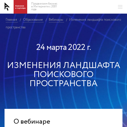
Продвигаем бизнес
в Интернете с 2001
года
Главная
Образование
Вебинары
Изменения ландшафта поискового
/
/
/
пространства
24 марта 2022 г.
ИЗМЕНЕНИЯ ЛАНДШАФТА
ПОИСКОВОГО
ПРОСТРАНСТВА
О вебинаре