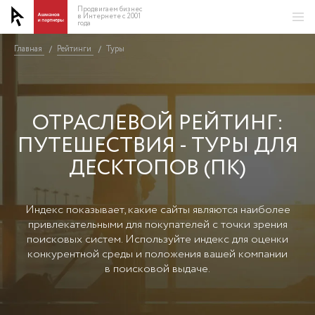
Продвигаем бизнес
в Интернете с 2001
года
Главная
Главная
Рейтинги
Рейтинги
Туры
Туры
/
/
/
/
ОТРАСЛЕВОЙ РЕЙТИНГ:
ПУТЕШЕСТВИЯ - ТУРЫ ДЛЯ
ДЕСКТОПОВ (ПК)
Индекс показывает, какие сайты являются наиболее
привлекательными для покупателей с точки зрения
поисковых систем. Используйте индекс для оценки
конкурентной среды и положения вашей компании
в поисковой выдаче.