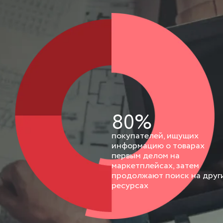
80%
покупателей, ищущих
информацию о товарах
первым делом на
маркетплейсах, затем
продолжают поиск на друг
ресурсах