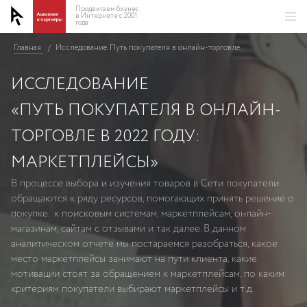
Продвигаем бизнес
в Интернете с 2001
года
Главная
Исследование. Путь покупателя в онлайн-торговле.
/
ИССЛЕДОВАНИЕ
«ПУТЬ ПОКУПАТЕЛЯ В ОНЛАЙН-
ТОРГОВЛЕ В 2022 ГОДУ:
МАРКЕТПЛЕЙСЫ»
В процессе выбора и изучения товаров в Сети покупатели
обращаются к ряду ресурсов, помогающих принять решение о
покупке: к поисковым системам, маркетплейсам, онлайн-
магазинам, сайтам с отзывами и так далее. В данном
аналитическом отчете мы постараемся разобраться, какое
место маркетплейсы занимают на пути клиента, какие
мотивации стоят за обращением к маркетплейсам, по каким
критериям покупатели выбирают маркетплейсы и т.д.