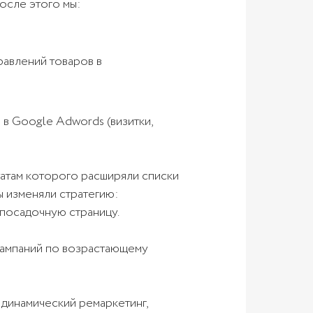
После этого мы:
равлений товаров в
 в Google Adwords (визитки,
татам которого расширяли списки
ы изменяли стратегию:
 посадочную страницу.
кампаний по возрастающему
динамический ремаркетинг,