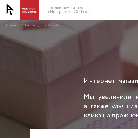
Продвигаем бизнес
в Интернете с 2001 года
Главная
Кейсы
LuxPodarki
/
/
Интернет-магази
Мы увеличили к
а также улучши
клика на прежне