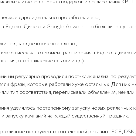
цифики элитного сегмента подарков и согласования KPI. 
ческое ядро и детально проработали его;
 в Яндекс Директ и Google Adwords по большинству нап
вки под каждое ключевое слово;
 имеющиеся на тот момент расширения в Яндекс Директ и
нения, отображаемые ссылки и т.д.).
ии мы регулярно проводили пост-клик анализ, по резуль
ляли фразы, которые работали хуже остальных. Для них м
няли тип соответствия, переписывали объявления, меняли
мания уделялось постепенному запуску новых рекламных 
 и запуску кампаний на каждый существенный праздник.
различные инструменты контекстной рекламы: РСЯ, DSK, 