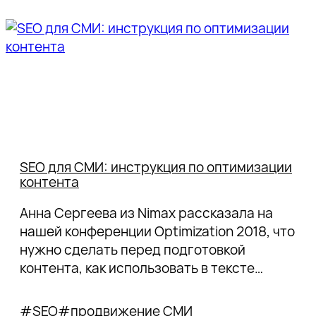
SEO для СМИ: инструкция по оптимизации
контента
Анна Сергеева из Nimax рассказала на
нашей конференции Optimization 2018, что
нужно сделать перед подготовкой
контента, как использовать в тексте
запросы и правильно выбрать заголовок,
чтобы увеличить трафик на статьи в
#SEO
#продвижение СМИ