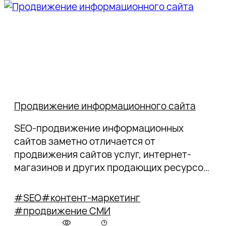
Продвижение информационного сайта
SEO-продвижение информационных
сайтов заметно отличается от
продвижения сайтов услуг, интернет-
магазинов и других продающих ресурсов.
Расскажем про особенности и приемы
SEO для инфосайтов.
#SEO
#контент-маркетинг
#продвижение СМИ