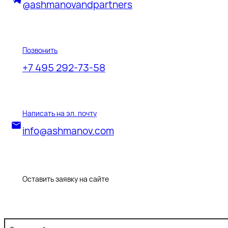
перейдя по ссылке внутри
перейдя по ссылке внутри
@ashmanovandpartners
письма.
письма.
Позвонить
+7 495 292-73-58
Отправить
Написать на эл. почту
info@ashmanov.com
Оставить заявку на сайте