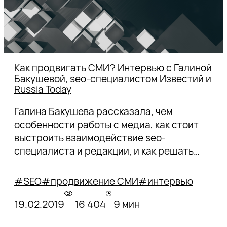
Как продвигать СМИ? Интервью с Галиной
Бакушевой, seo-специалистом Известий и
Russia Today
Галина Бакушева рассказала, чем
особенности работы с медиа, как стоит
выстроить взаимодействие seo-
специалиста и редакции, и как решать
основные возникающие проблемы.
#SEO
#продвижение СМИ
#интервью
19.02.2019
16 404
9 мин