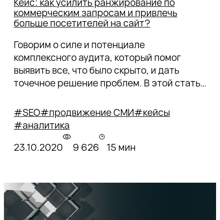
Кейс: как усилить ранжирование по
коммерческим запросам и привлечь
больше посетителей на сайт?
Говорим о силе и потенциале
комплексного аудита, который помог
выявить все, что было скрыто, и дать
точечное решение проблем. В этой статье
покажем особенности комплексного
аудита и выданных после него
#SEO
#продвижение СМИ
#кейсы
рекомендаций на примере
#аналитика
информационно-аналитического портала
IRN.RU.
23.10.2020
9 626
15 мин