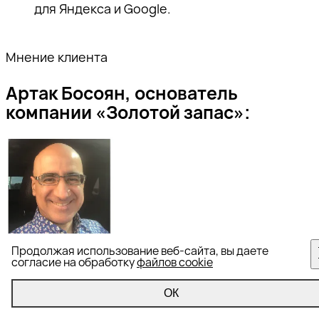
для Яндекса и Google.
Мнение клиента
Артак Босоян, основатель
компании «Золотой запас»:
Продолжая использование веб-сайта, вы даете
согласие на обработку
файлов cookie
«Мы обратились к компании «Ашманов и
партнеры» с просьбой помочь оптимизировать
ОК
наш сайт и повысить информационный и