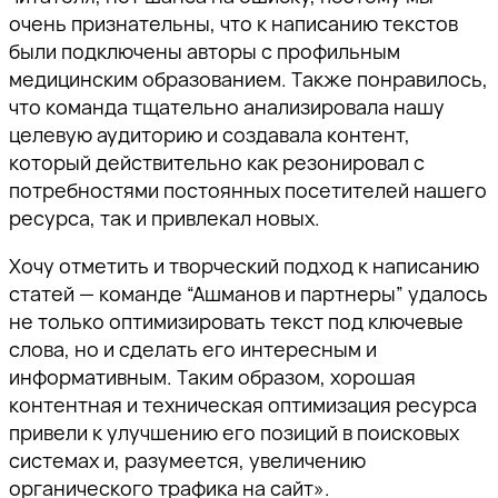
очень признательны, что к написанию текстов
были подключены авторы с профильным
медицинским образованием. Также понравилось,
что команда тщательно анализировала нашу
целевую аудиторию и создавала контент,
который действительно как резонировал с
потребностями постоянных посетителей нашего
ресурса, так и привлекал новых.
Спасибо!
Хочу отметить и творческий подход к написанию
статей — команде “Ашманов и партнеры” удалось
не только оптимизировать текст под ключевые
Наш специалист свяжется с вами в
слова, но и сделать его интересным и
ближайшее время.
информативным. Таким образом, хорошая
Спасибо за подписку!
Спасибо за подписку!
Спасибо за подписку!
контентная и техническая оптимизация ресурса
Подпишитесь, чтобы получать
привели к улучшению его позиций в поисковых
тщательно отобранную экспертную
Мы отправили вам
Мы отправили вам
Мы отправили вам
системах и, разумеется, увеличению
информацию о продвижении
проверочное письмо —
проверочное письмо —
проверочное письмо —
органического трафика на сайт».
бизнеса в поисковом пространстве,