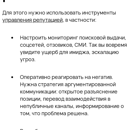
Ссылка скопирована!
пожалуйста, подтвердите
пожалуйста, подтвердите
пожалуйста, подтвердите
а также приглашения на
адрес электронной почты,
адрес электронной почты,
адрес электронной почты,
Для этого нужно использовать инструменты
тематические мероприятия.
перейдя по ссылке внутри
перейдя по ссылке внутри
перейдя по ссылке внутри
управления репутацией
, в частности:
письма.
письма.
письма.
Настроить мониторинг поисковой выдачи,
соцсетей, отзовиков, СМИ. Так вы вовремя
увидите ущерб для имиджа, эскалацию
угроз.
Отправить
Оперативно реагировать на негатив.
Нужна стратегия аргументированной
коммуникации: открытое разъяснение
позиции, перевод взаимодействия в
непубличные каналы, информирование о
том, что проблема решена.