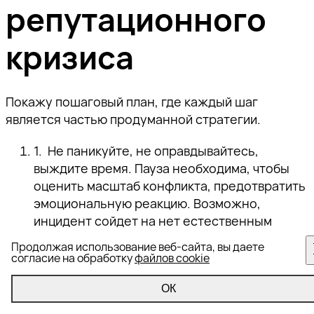
репутационного
кризиса
Покажу пошаговый план, где каждый шаг
является частью продуманной стратегии.
Не паникуйте, не оправдывайтесь,
выждите время.
Пауза необходима, чтобы
оценить масштаб конфликта, предотвратить
эмоциональную реакцию. Возможно,
инцидент сойдет на нет естественным
образом в течение короткого медийного
Продолжая использование веб-сайта, вы даете
цикла. Это время — примерно сутки —
согласие на обработку
файлов cookie
следует использовать для сбора данных,
первичного анализа угроз.
ОК
Составьте план действий, распределите