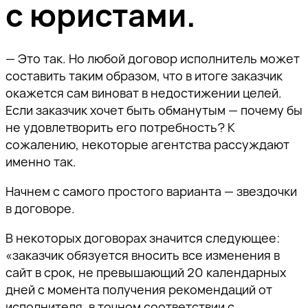
Ссылка скопирована!
с юристами.
пожалуйста, подтвердите
пожалуйста, подтвердите
пожалуйста, подтвердите
а также приглашения на
адрес электронной почты,
адрес электронной почты,
адрес электронной почты,
тематические мероприятия.
перейдя по ссылке внутри
перейдя по ссылке внутри
перейдя по ссылке внутри
— Это так. Но любой договор исполнитель может
письма.
письма.
письма.
составить таким образом, что в итоге заказчик
окажется сам виноват в недостижении целей.
Если заказчик хочет быть обманутым — почему бы
не удовлетворить его потребность? К
сожалению, некоторые агентства рассуждают
именно так.
Отправить
Начнем с самого простого варианта — звездочки
в договоре.
В некоторых договорах значится следующее:
«заказчик обязуется вносить все изменения в
сайт в срок, не превышающий 20 календарных
дней с момента получения рекомендаций от
исполнителя, в точном соответствии с