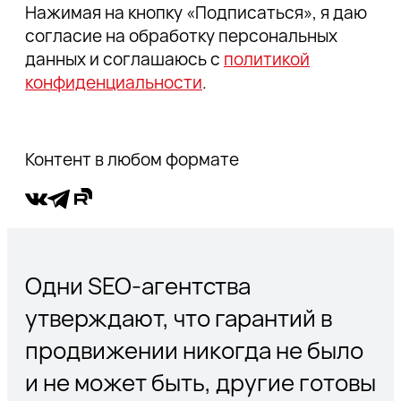
SEO-компании — «IPhone в подарок за SEO».
Нажимая на кнопку «Подписаться», я даю
Тот, кто заказывает продвижение,
согласие на обработку персональных
гарантированно получает подарок. Что ты
данных и соглашаюсь с
политикой
думаешь о таких гарантиях?
конфиденциальности
.
Контент в любом формате
Одни SEO-агентства
утверждают, что гарантий в
продвижении никогда не было
и не может быть, другие готовы