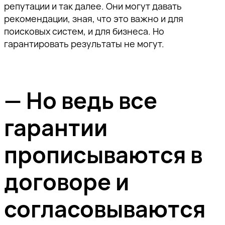
репутации и так далее. Они могут давать
рекомендации, зная, что это важно и для
поисковых систем, и для бизнеса. Но
гарантировать результаты не могут.
— Но ведь все
гарантии
Спасибо!
прописываются в
Наш специалист свяжется с вами в
ближайшее время.
договоре и
Спасибо за подписку!
Спасибо за подписку!
Спасибо за подписку!
Подпишитесь, чтобы получать
тщательно отобранную экспертную
согласовываются
Мы отправили вам
Мы отправили вам
Мы отправили вам
информацию о продвижении
проверочное письмо —
проверочное письмо —
проверочное письмо —
бизнеса в поисковом пространстве,