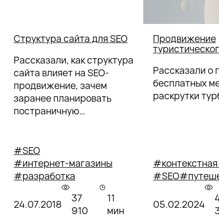
Структура сайта для SEO
Продвижение
туристическог
Рассказали, как структура
Рассказали о 
сайта влияет на SEO-
бесплатных м
продвижение, зачем
раскрутки тур
заранее планировать
постраничную
организацию будущего
ресурса и с чего начать
разработку.
#SEO
#интернет-магазины
#контекстная
#разработка
#SEO
#путеш
37
11
24.07.2018
05.02.2024
910
мин