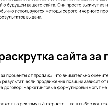
й о будущем вашего сайта. Они просто выжмут из н
обычно используются методы серого и черного пр
результатов выдачи.
раскрутка сайта за
 за проценты от продаж», что внимательно оцените
Спасибо!
ть результат, если продвижение позиций зависит от
е договор: маркетинговые формулировки могут не 
Наш специалист свяжется с вами в ближайшее время.
Подпишитесь, чтобы получать тщательно отобранную экспертную информ
Спасибо за подписку!
Спасибо за подписку!
Спасибо за подписку!
продвижении бизнеса в поисковом пространстве, а также приглашения
юджет на рекламу в Интернете — ваш выбор контекс
тематические мероприятия.