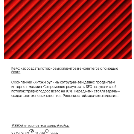
Кейс: как создать поток новых клиентов в e-commerce с помощью
блога
С компанией «Хитэк-Груп» мы сотрудничаем давно: продвигаем
интернет-магазин. Со временем результаты SEO нащупали свой
потолок: трафик подрос всего на 10%. Перед нами стояла задача —
создать поток новых клиентов. Решение этой задачи мы видели в
контентной оптимизации сайта, в итоге вырастили целевой трафик на
70% и конверсию почти в 3 раза. Рассказываем подробнее, что
делали и как.
#SEO
#интернет-магазины
#кейсы
27.04.2021
11 789
5 мин