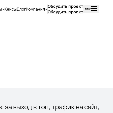
Обсудить проект
ы
Кейсы
Блог
Компания
title
Обсудить проект
за выход в топ, трафик на сайт,