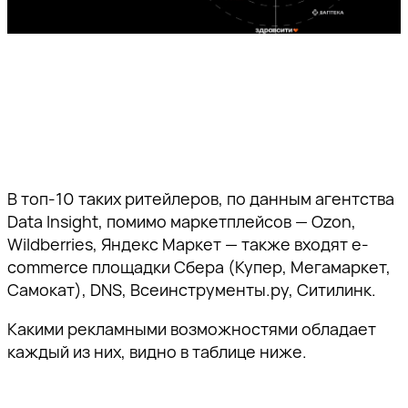
Ссылка скопирована!
пожалуйста, подтвердите
пожалуйста, подтвердите
пожалуйста, подтвердите
а также приглашения на
адрес электронной почты,
адрес электронной почты,
адрес электронной почты,
тематические мероприятия.
перейдя по ссылке внутри
перейдя по ссылке внутри
перейдя по ссылке внутри
письма.
письма.
письма.
В топ-10 таких ритейлеров, по данным агентства
Data Insight, помимо маркетплейсов — Ozon,
Отправить
Wildberries, Яндекс Маркет — также входят e-
commerce площадки Сбера (Купер, Мегамаркет,
Самокат), DNS, Всеинструменты.ру, Ситилинк.
Какими рекламными возможностями обладает
каждый из них, видно в таблице ниже.