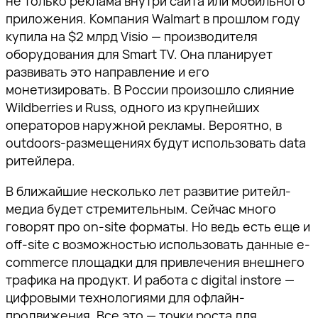
не только реклама внутри сайта или мобильного
приложения. Компания Walmart в прошлом году
купила на $2 млрд Visio — производителя
оборудования для Smart TV. Она планирует
развивать это направление и его
монетизировать. В России произошло слияние
Wildberries и Russ, одного из крупнейших
операторов наружной рекламы. Вероятно, в
outdoors-размещениях будут использовать data
ритейлера.
В ближайшие несколько лет развитие ритейл-
медиа будет стремительным. Сейчас много
говорят про on-site форматы. Но ведь есть еще и
off-site с возможностью использовать данные e-
commerce площадки для привлечения внешнего
трафика на продукт. И работа с digital instore —
цифровыми технологиями для офлайн-
продвижения. Все это — точки роста для