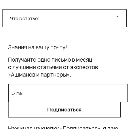
Что в статье:
Ритейл-медиа как рекламный канал
Знания на вашу почту!
Технологии ритейл-медиа сегодня
Будущее ритейл-медиа
Получайте одно письмо в месяц
Пути развития ритейл-медиа
с лучшими статьями от экспертов
Выводы
«Ашманов и партнеры».
Подписаться
Нажимая на кнопку «Подписаться», я даю