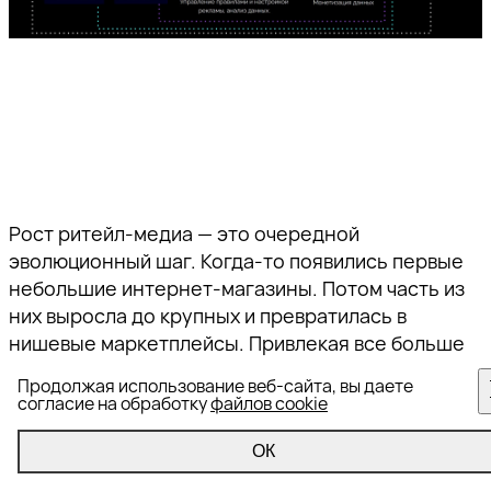
Рост ритейл-медиа — это очередной
эволюционный шаг. Когда-то появились первые
небольшие интернет-магазины. Потом часть из
них выросла до крупных и превратилась в
нишевые маркетплейсы. Привлекая все больше
трафика, они стали локальными
Продолжая использование веб-сайта, вы даете
узкотематическими поисковыми системами и, как
согласие на обработку
файлов cookie
Google и Яндекс, начали продавать рекламу, в
том числе форматы click-out. Поисковые системы
ОК
являются для них уже не источником трафика, а