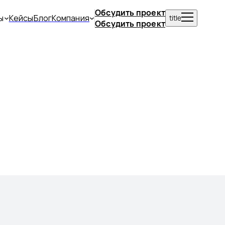
Обсудить проект
ы
Кейсы
Блог
Компания
title
Обсудить проект