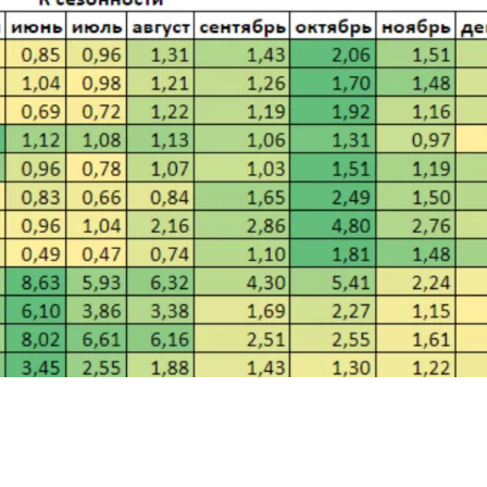
ацию о
 на