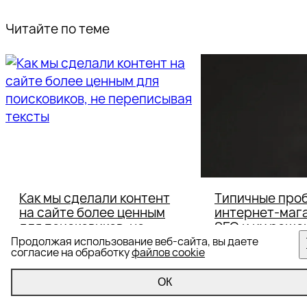
Читайте по теме
Как мы сделали контент
Типичные про
на сайте более ценным
интернет-мага
для поисковиков, не
SEO и их реше
переписывая тексты
Продолжая использование веб-сайта, вы даете
согласие на обработку
файлов cookie
Помогли сети
Юрий Батиевск
гипермаркетов формата
small departme
ОК
DIY улучшить видимость в
рассказал на 