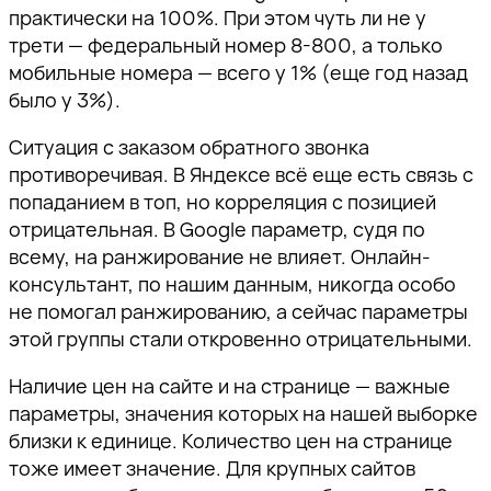
практически на 100%. При этом чуть ли не у
трети — федеральный номер 8-800, а только
мобильные номера — всего у 1% (еще год назад
было у 3%).
Ситуация с заказом обратного звонка
противоречивая. В Яндексе всё еще есть связь с
попаданием в топ, но корреляция с позицией
отрицательная. В Google параметр, судя по
всему, на ранжирование не влияет. Онлайн-
Спасибо!
консультант, по нашим данным, никогда особо
не помогал ранжированию, а сейчас параметры
Наш специалист свяжется с вами в
этой группы стали откровенно отрицательными.
ближайшее время.
Наличие цен на сайте и на странице — важные
Спасибо за подписку!
Спасибо за подписку!
Спасибо за подписку!
Подпишитесь, чтобы получать
параметры, значения которых на нашей выборке
тщательно отобранную экспертную
близки к единице. Количество цен на странице
Мы отправили вам
Мы отправили вам
Мы отправили вам
информацию о продвижении
тоже имеет значение. Для крупных сайтов
проверочное письмо —
проверочное письмо —
проверочное письмо —
бизнеса в поисковом пространстве,