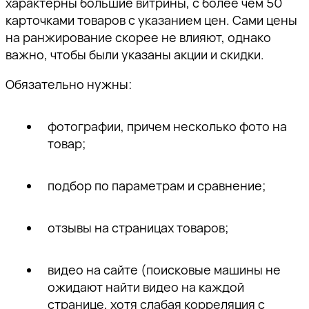
Ссылка скопирована!
характерны большие витрины, с более чем 50
пожалуйста, подтвердите
пожалуйста, подтвердите
пожалуйста, подтвердите
а также приглашения на
карточками товаров с указанием цен. Сами цены
адрес электронной почты,
адрес электронной почты,
адрес электронной почты,
тематические мероприятия.
на ранжирование скорее не влияют, однако
перейдя по ссылке внутри
перейдя по ссылке внутри
перейдя по ссылке внутри
важно, чтобы были указаны акции и скидки.
письма.
письма.
письма.
Обязательно нужны:
фотографии, причем несколько фото на
товар;
Отправить
подбор по параметрам и сравнение;
отзывы на страницах товаров;
видео на сайте (поисковые машины не
ожидают найти видео на каждой
странице, хотя слабая корреляция с