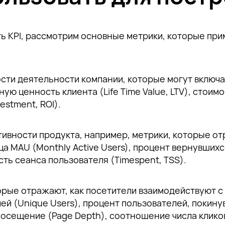
ть KPI, рассмотрим основные метрики, которые пр
сти деятельности компании, которые могут включа
ю ценность клиента (Life Time Value, LTV), стоимо
estment, ROI).
ивности продукта, например, метрики, которые от
сяца MAU (Monthly Active Users), процент вернувших
сть сеанса пользователя (Timespent, TSS).
ые отражают, как посетители взаимодействуют с са
ей (Unique Users), процент пользователей, покину
сещение (Page Depth), соотношение числа кликов к