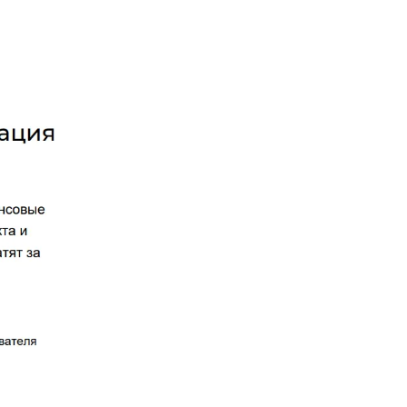
ацию о
 на