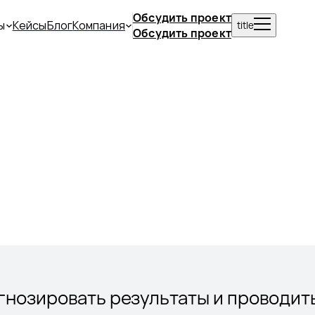
Обсудить проект
ы
Кейсы
Блог
Компания
title
Обсудить проект
огнозировать результаты и проводит