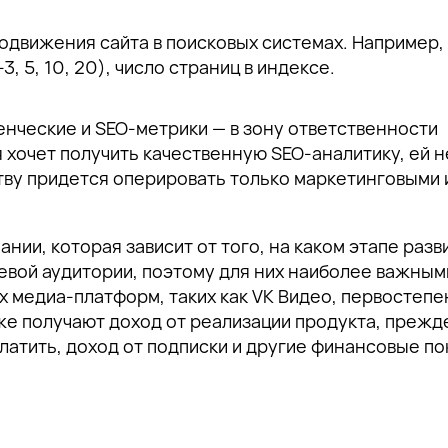
одвижения сайта в поисковых системах. Например,
3, 5, 10, 20), число страниц в индексе.
енческие и SEO-метрики — в зону ответственности
я хочет получить качественную SEO-аналитику, ей 
тву придется оперировать только маркетинговыми 
ии, которая зависит от того, на каком этапе разв
евой аудитории, поэтому для них наиболее важным
ых медиа-платформ, таких как VK Видео, первостеп
же получают доход от реализации продукта, прежд
латить, доход от подписки и другие финансовые по