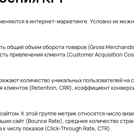
именяются в интернет-маркетинге. Условно их мож
ть общий объем оборота товаров (Gross Merchandis
сть привлечения клиента (Customer Acquisition Cos
ражают количество уникальных пользователей на с
ся клиентов (Retention, CRR), коэффициент конверс
йтом. К этой группе метрик относятся число визито
вших сайт (Bounce Rate), среднее количество стра
 числу показов (Click-Through Rate, CTR).