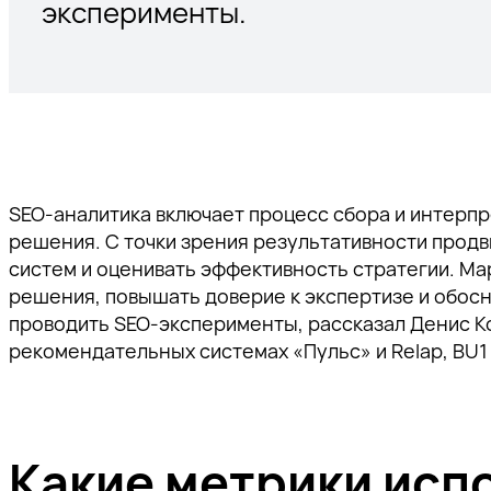
эксперименты.
Оптимизация.Е-ком
Реклама с оплатой по KPI
Компания
Реклама VK ADS
Тургенев
Интернет-магазины
Контент-маркетинг
Акции
B2B-сайты
Рейтинги
Автомобильные сайты
Сайты недвижимости
Контакты
Исследования
Бренд-медиа
Строительные сайты
Аналитика
Внутреннее наполнение контентом
Финансовые сайты
Партнеры
Внешний контент-билдинг
Медицина и здоровье
Все услуги
SEO-аналитика включает процесс сбора и интерп
Ценности
UX мобильного приложения
решения. С точки зрения результативности продв
Юзабилити
Повышение конверсии магазина
Отзывы клиентов
систем и оценивать эффективность стратегии. Ма
решения, повышать доверие к экспертизе и обосн
Работа у нас
проводить SEO-эксперименты, рассказал Денис Ко
рекомендательных системах «Пульс» и Relap, BU1
Какие метрики испо