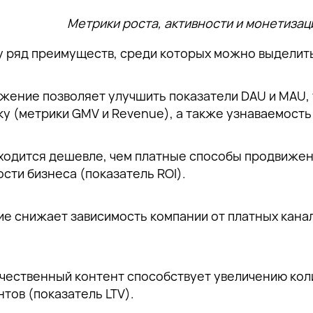
Ссылка скопирована!
Мы отправили вам проверочное письмо — пожалуйста,
Мы отправили вам проверочное письмо — пожалуйста,
Мы отправили вам проверочное письмо — пожалуйста,
подтвердите адрес электронной почты, перейдя
подтвердите адрес электронной почты, перейдя
подтвердите адрес электронной почты, перейдя
Метрики роста, активности и монетизац
по ссылке внутри письма.
по ссылке внутри письма.
по ссылке внутри письма.
у ряд преимуществ, среди которых можно выделит
ение позволяет улучшить показатели DAU и MAU, т
у (метрики GMV и Revenue), а также узнаваемость
Отправить
ходится дешевле, чем платные способы продвижени
сти бизнеса (показатель ROI).
 снижает зависимость компании от платных канал
ачественный контент способствует увеличению кол
тов (показатель LTV).