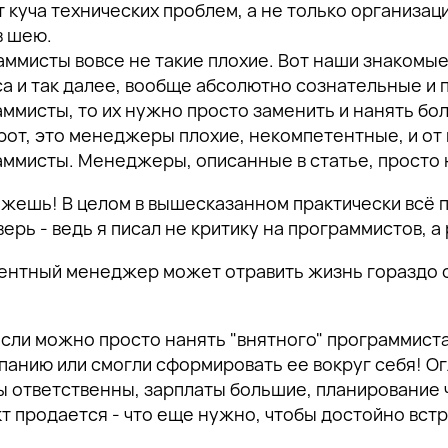
 куча технических проблем, а не только организац
в шею.
ммисты вовсе не такие плохие. Вот наши знакомы
а и так далее, вообще абсолютно сознательные и 
ммисты, то их нужно просто заменить и нанять бо
от, это менеджеры плохие, некомпетентные, и от
ммисты. Менеджеры, описанные в статье, просто н
кажешь! В целом в вышесказанном практически всё п
ерь - ведь я писал не критику на программистов, а
ентный менеджер может отравить жизнь гораздо си
если можно просто нанять "внятного" программист
анию или смогли сформировать ее вокруг себя! О
 ответственны, зарплаты большие, планирование ч
кт продается - что еще нужно, чтобы достойно встр