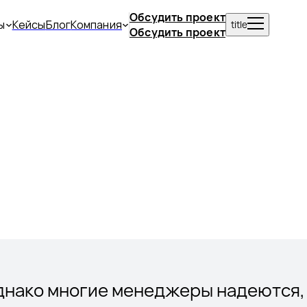
Обсудить проект
ы
Кейсы
Блог
Компания
title
Обсудить проект
Однако многие менеджеры надеются,