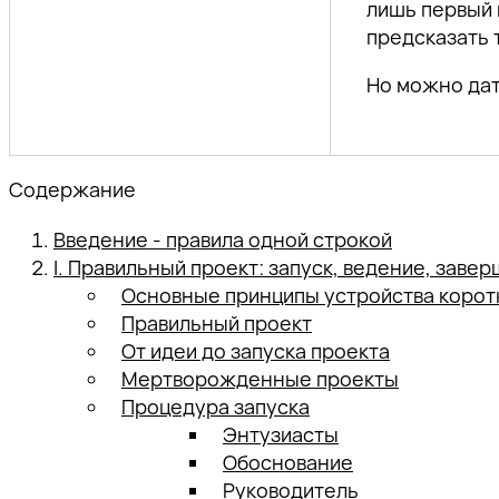
лишь первый 
предсказать 
Но можно дат
Содержание
Введение - правила одной строкой
I. Правильный проект: запуск, ведение, заве
Основные принципы устройства корот
Правильный проект
От идеи до запуска проекта
Мертворожденные проекты
Процедура запуска
Энтузиасты
Обоснование
Руководитель