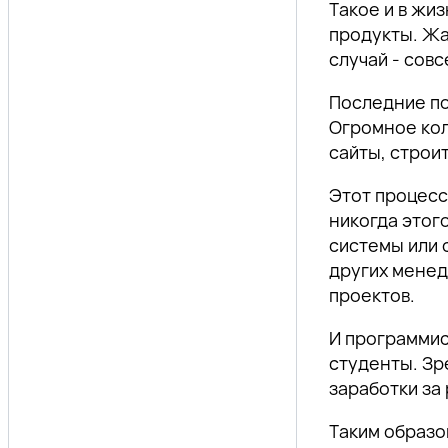
Такое и в жи
продукты. Жа
случай - совс
Последние по
Огромное кол
сайты, строи
Этот процесс
никогда этог
системы или 
других менед
проектов.
И программис
студенты. Зр
заработки за
Таким образо