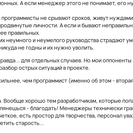
ионных. А если менеджер этого не понимает, его 
е программисты не срывают сроков, живут нуждами
продвинутые личности. А если и бывают неправиль
лее правильных.
 их неумного и неумелого руководства страдают у
икуда не годны и их нужно уволить.
равда... для отдельных случаев. Но мои оппоненты
 разбор острых ситуаций в проекте.
льнее, чем программист (именно об этом - вторая
а. Вообще хорошо тем разработчикам, которые поп
глянешься - благодать! Менеджеры технически гр
еткое, есть простор для творчества, персонал ув
етить старость...