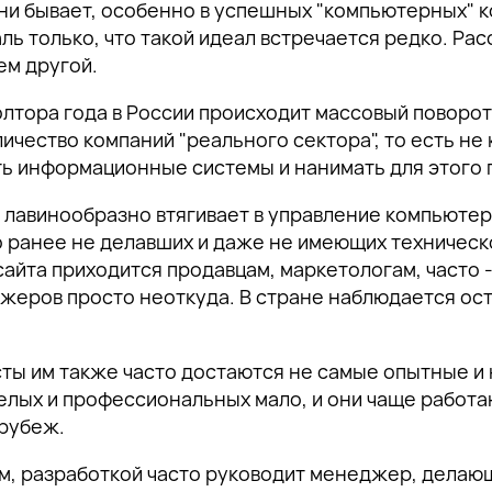
зни бывает, особенно в успешных "компьютерных"
ль только, что такой идеал встречается редко. Рас
ем другой.
лтора года в России происходит массовый поворот
ичество компаний "реального сектора", то есть не
ть информационные системы и нанимать для этого 
 лавинообразно втягивает в управление компьюте
о ранее не делавших и даже не имеющих техническ
сайта приходится продавцам, маркетологам, часто
жеров просто неоткуда. В стране наблюдается ос
Спасибо!
ты им также часто достаются не самые опытные 
елых и профессиональных мало, и они чаще работаю
Наш специалист свяжется с вами в ближайшее время.
 рубеж.
Подпишитесь, чтобы получать тщательно отобранную экспертную информ
Спасибо за подписку!
Спасибо за подписку!
Спасибо за подписку!
продвижении бизнеса в поисковом пространстве, а также приглашения
м, разработкой часто руководит менеджер, делающ
тематические мероприятия.