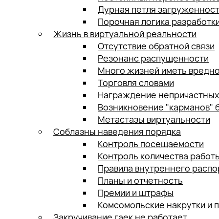
Дурная петля загруженнос
Порочная логика разработк
Жизнь в виртуальной реальности
Отсутствие обратной связи
Резонанс распущенности
Много жизней иметь вредн
Торговля словами
Награждение непричастных
Возникновение "карманов" 
Метастазы виртуальности
Соблазны наведения порядка
Контроль посещаемости
Контроль количества работ
Правила внутреннего распо
Планы и отчетность
Премии и штрафы
Комсомольские накрутки и 
Закручивание гаек не работает