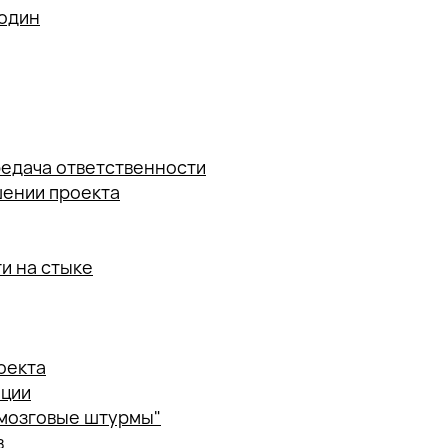
 один
редача ответственности
шении проекта
и на стыке
оекта
ации
"мозговые штурмы"
в