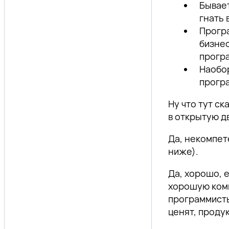
Бывает
гнать 
Програ
бизнес
програ
Наобор
програ
Ну что тут с
в открытую дв
Да, некомпет
ниже).
Да, хорошо, 
хорошую комп
программисты
ценят, проду