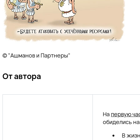
© "Ашманов и Партнеры"
От автора
На
первую ча
обиделись на
В жизн