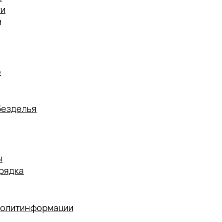
ти
и
о
безделья
ы
рядка
политинформации