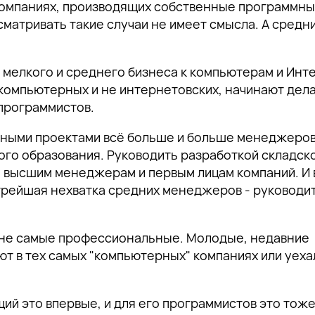
 компаниях, производящих собственные программн
сматривать такие случаи не имеет смысла. А средн
 мелкого и среднего бизнеса к компьютерам и Инт
 компьютерных и не интернетовских, начинают дел
программистов.
рными проектами всё больше и больше менеджеров
ого образования. Руководить разработкой складск
 - высшим менеджерам и первым лицам компаний. И 
трейшая нехватка средних менеджеров - руководи
и не самые профессиональные. Молодые, недавние
т в тех самых "компьютерных" компаниях или уеха
ацию о
 на
ий это впервые, и для его программистов это тоже