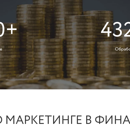
0+
43
ге
Обрабо
О МАРКЕТИНГЕ В ФИН