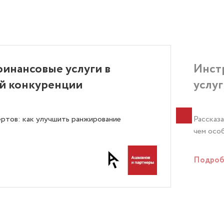
финансовые услуги в
Инст
ой конкуренции
услуг
ртов: как улучшить ранжирование
Рассказа
чем осо
Подроб