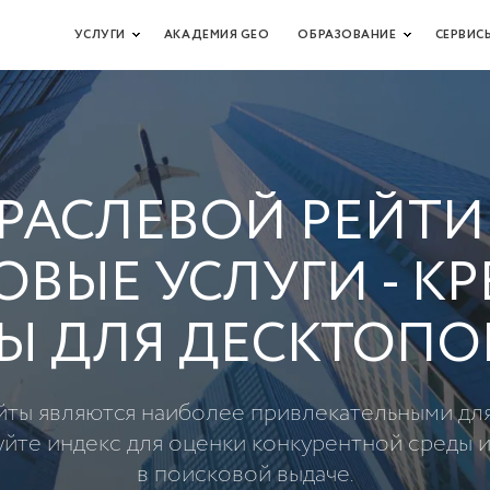
УСЛУГИ
АКАДЕМИЯ GEO
ОБРАЗОВАНИЕ
СЕРВИС
РАСЛЕВОЙ РЕЙТИ
ВЫЕ УСЛУГИ - К
Ы ДЛЯ ДЕСКТОПОВ
айты являются наиболее привлекательными для
уйте индекс для оценки конкурентной среды 
в поисковой выдаче.