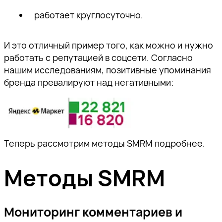
работает круглосуточно.
И это отличный пример того, как можно и нужно
работать с репутацией в соцсети. Согласно
нашим исследованиям, позитивные упоминания
бренда превалируют над негативными:
Спасибо!
Теперь рассмотрим методы SMRM подробнее.
Наш специалист свяжется с вами в
ближайшее время.
Методы SMRM
Спасибо за подписку!
Спасибо за подписку!
Спасибо за подписку!
Подпишитесь, чтобы получать
тщательно отобранную экспертную
Мы отправили вам
Мы отправили вам
Мы отправили вам
информацию о продвижении
Мониторинг комментариев и
проверочное письмо —
проверочное письмо —
проверочное письмо —
бизнеса в поисковом пространстве,