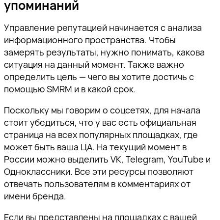
Ссылка скопирована!
упоминаний
пожалуйста, подтвердите
пожалуйста, подтвердите
пожалуйста, подтвердите
а также приглашения на
адрес электронной почты,
адрес электронной почты,
адрес электронной почты,
тематические мероприятия.
Управление репутацией начинается с анализа
перейдя по ссылке внутри
перейдя по ссылке внутри
перейдя по ссылке внутри
информационного пространства. Чтобы
письма.
письма.
письма.
замерять результаты, нужно понимать, какова
ситуация на данный момент. Также важно
определить цель — чего вы хотите достичь с
помощью SMRM и в какой срок.
Поскольку мы говорим о соцсетях, для начала
Отправить
стоит убедиться, что у вас есть официальная
страница на всех популярных площадках, где
может быть ваша ЦА. На текущий момент в
России можно выделить VK, Telegram, YouTube и
Одноклассники. Все эти ресурсы позволяют
отвечать пользователям в комментариях от
имени бренда.
Если вы представлены на площадках с вашей