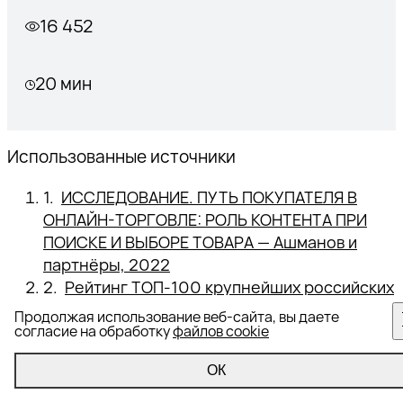
16 452
20 мин
Использованные источники
ИССЛЕДОВАНИЕ. ПУТЬ ПОКУПАТЕЛЯ В
ОНЛАЙН-ТОРГОВЛЕ: РОЛЬ КОНТЕНТА ПРИ
ПОИСКЕ И ВЫБОРЕ ТОВАРА — Ашманов и
партнёры, 2022
Рейтинг ТОП-100 крупнейших российских
интернет-магазинов — Data Insight, 2023
Продолжая использование веб-сайта, вы даете
Ozon возглавил репутационный рейтинг
согласие на обработку
файлов cookie
маркетплейсов — Sostav, 2022
ОК
Что делают россияне в интернете? —
Телеграм-канал Mediascope, 2023