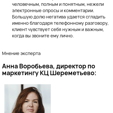
человечным, полным и понятным, нежели
электронные опросы и комментарии.
Большую долю негатива удается сгладить
именно благодаря телефонному разговору,
клиент чувствует себя нужным и важным,
когда вы звоните ему лично.
Мнение эксперта
Спасибо!
Анна Воробьева, директор по
маркетингу КЦ Шереметьево:
Наш специалист свяжется с вами в
ближайшее время.
Спасибо за подписку!
Спасибо за подписку!
Спасибо за подписку!
Подпишитесь, чтобы получать
тщательно отобранную экспертную
Мы отправили вам
Мы отправили вам
Мы отправили вам
информацию о продвижении
проверочное письмо —
проверочное письмо —
проверочное письмо —
бизнеса в поисковом пространстве,