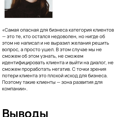
Ссылка скопирована!
пожалуйста, подтвердите
пожалуйста, подтвердите
пожалуйста, подтвердите
а также приглашения на
адрес электронной почты,
адрес электронной почты,
адрес электронной почты,
тематические мероприятия.
перейдя по ссылке внутри
перейдя по ссылке внутри
перейдя по ссылке внутри
письма.
письма.
письма.
«Самая опасная для бизнеса категория клиентов
— это те, кто остался недоволен, но нигде об
этом не написал и не выразил желания решить
вопрос, а просто ушел. В этом случае мы не
сможем об этом узнать, не сможем
идентифицировать клиента и выйти на диалог, не
Отправить
сможем проработать негатив. С точки зрения
потери клиента это плохой исход для бизнеса.
Поэтому такие клиенты — зона развития для
компании».
Выводы