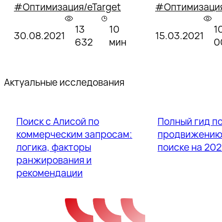
последствия е
#Оптимизация/eTarget
#Оптимизация
применения? 
секретности 
13
10
1
30.08.2021
15.03.2021
на конференци
632
мин
0
приоткрыл Вл
Синчугов, рук
департамент
Актуальные исследования
в «Ашманов и 
Поиск с Алисой по
Полный гид п
коммерческим запросам:
продвижению 
логика, факторы
поиске на 202
ранжирования и
рекомендации