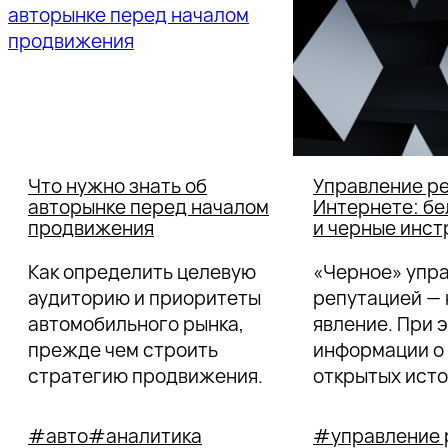
Что нужно знать об
Управление ре
авторынке перед началом
Интернете: бе
продвижения
и черные инс
Как определить целевую
«Черное» упр
аудиторию и приоритеты
репутацией —
автомобильного рынка,
явление. При 
прежде чем строить
информации о 
стратегию продвижения.
открытых исто
практически н
риски, угрозы 
#авто
#аналитика
#управление 