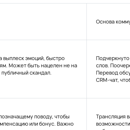
Ссылка скопирована!
Мы отправили вам проверочное письмо — пожалуйста,
Мы отправили вам проверочное письмо — пожалуйста,
Мы отправили вам проверочное письмо — пожалуйста,
подтвердите адрес электронной почты, перейдя
подтвердите адрес электронной почты, перейдя
подтвердите адрес электронной почты, перейдя
по ссылке внутри письма.
по ссылке внутри письма.
по ссылке внутри письма.
Основа комм
Отправить
а выплеск эмоций, быстро
Подчеркнуто
ям. Может быть нацелен не на
слов. Пооче
 публичный скандал.
Перевод обсу
CRM-чат, что
лозначащему поводу, чтобы
Трансляция в
омпенсацию или бонус. Важно
возможности