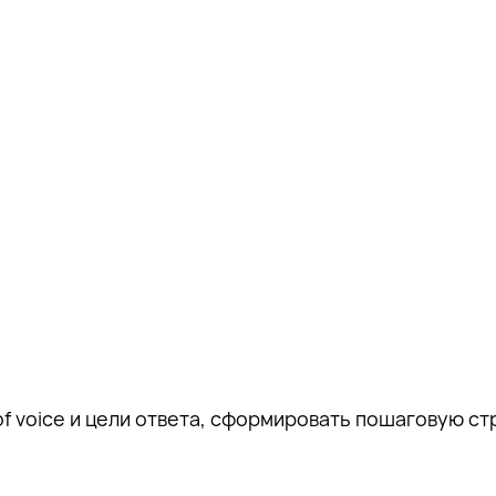
 voice и цели ответа, сформировать пошаговую с
ацию о
 на