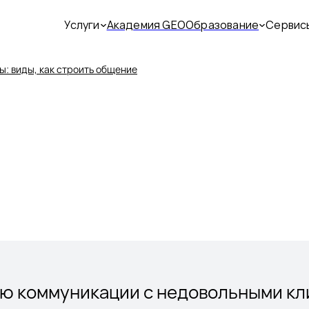
Услуги
Академия GEO
Образование
Сервис
ы: виды, как строить общение
ю коммуникации с недовольными кл