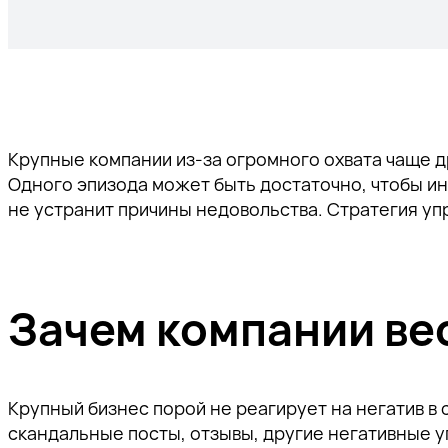
Оптимизация.Е-ком
Реклама с оплатой по KPI
Компания
Реклама VK ADS
Тургенев
Интернет-магазины
Контент-маркетинг
Акции
B2B-сайты
Рейтинги
Автомобильные сайты
Сайты недвижимости
Контакты
Исследования
Бренд-медиа
Строительные сайты
Аналитика
Внутреннее наполнение контентом
Финансовые сайты
Партнеры
Крупные компании из-за огромного охвата чаще д
Внешний контент-билдинг
Медицина и здоровье
Все услуги
Одного эпизода может быть достаточно, чтобы ин
Ценности
UX мобильного приложения
не устранит причины недовольства. Стратегия уп
Юзабилити
Повышение конверсии магазина
Отзывы клиентов
Работа у нас
Зачем компании ве
Крупный бизнес порой не реагирует на негатив в 
скандальные посты, отзывы, другие негативные 