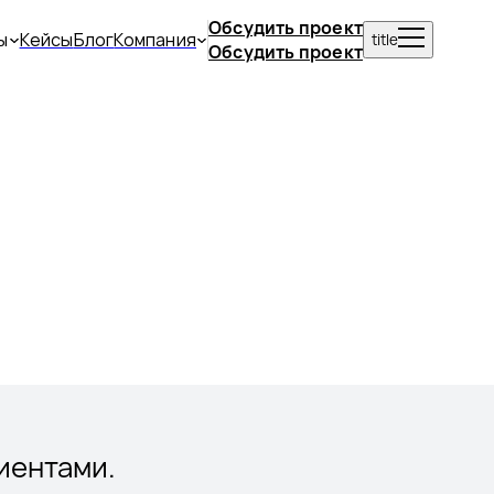
Обсудить проект
ы
Кейсы
Блог
Компания
title
Обсудить проект
иентами.