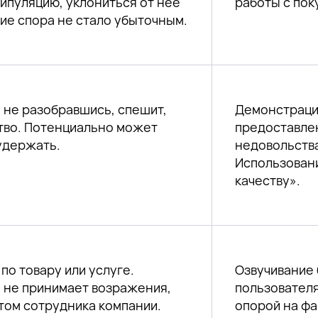
ипуляцию, уклониться от нее
работы с пок
ние спора не стало убыточным.
 не разобравшись, спешит,
Демонстраци
тво. Потенциально может
предоставле
удержать.
недовольств
Использован
качеству».
по товару или услуге.
Озвучивание 
 не принимает возражения,
пользовател
етом сотрудника компании.
опорой на фа