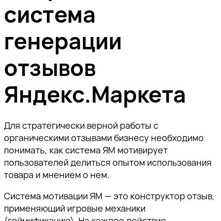
Ссылка скопирована!
система
пожалуйста, подтвердите
пожалуйста, подтвердите
пожалуйста, подтвердите
а также приглашения на
адрес электронной почты,
адрес электронной почты,
адрес электронной почты,
тематические мероприятия.
генерации
перейдя по ссылке внутри
перейдя по ссылке внутри
перейдя по ссылке внутри
письма.
письма.
письма.
отзывов
Яндекс.Маркета
Отправить
Для стратегически верной работы с
органическими отзывами бизнесу необходимо
понимать, как система ЯМ мотивирует
пользователей делиться опытом использования
товара и мнением о нем.
Система мотивации ЯМ — это конструктор отзыв,
применяющий игровые механики
(геймификацию). На каждое действие