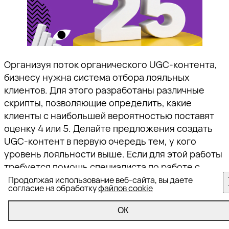
Организуя поток органического UGC-контента,
бизнесу нужна система отбора лояльных
клиентов. Для этого разработаны различные
скрипты, позволяющие определить, какие
клиенты с наибольшей вероятностью поставят
оценку 4 или 5. Делайте предложения создать
UGC-контент в первую очередь тем, у кого
уровень лояльности выше. Если для этой работы
требуется помощь специалиста по работе с
репутацией в интернете, вы можете бесплатно
Продолжая использование веб-сайта, вы даете
согласие на обработку
файлов cookie
скачать методичку
, которая поможет его
подобрать.
ОК