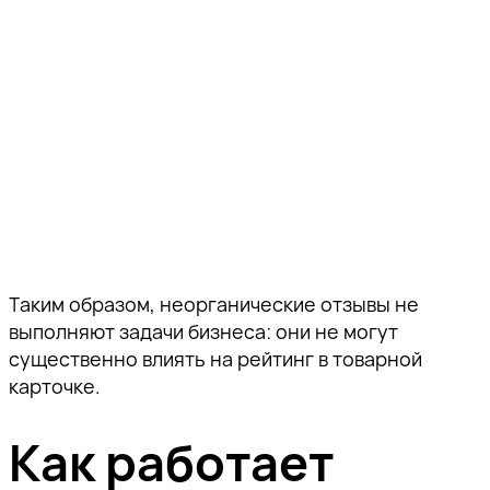
Спасибо!
Таким образом, неорганические отзывы не
Наш специалист свяжется с вами в
выполняют задачи бизнеса: они не могут
ближайшее время.
существенно влиять на рейтинг в товарной
карточке.
Спасибо за подписку!
Спасибо за подписку!
Спасибо за подписку!
Подпишитесь, чтобы получать
тщательно отобранную экспертную
Как работает
Мы отправили вам
Мы отправили вам
Мы отправили вам
информацию о продвижении
проверочное письмо —
проверочное письмо —
проверочное письмо —
бизнеса в поисковом пространстве,