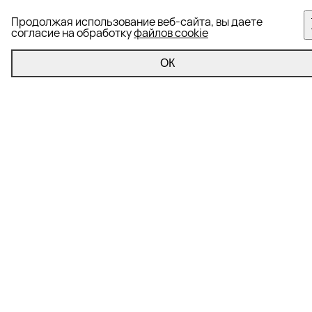
Продолжая использование веб-сайта, вы даете
согласие на обработку
файлов cookie
ОК
Управление репутацией
Формирование информационного фона
Корректировка информационного фона
Репутационный аудит
Вытеснение негатива из поисковой выдачи (SERM)
Мониторинг информационного фона
Полезно знать
SEO
Контекстная реклама
SERM
ORM