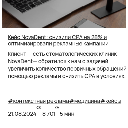
Кейс NovaDent: снизили CPA на 28% и
оптимизировали рекламные кампании
Клиент — сеть стоматологических клиник
NovaDent— обратился к нам с задачей
увеличить количество первичных обращений 
помощью рекламы и снизить CPA в условиях
расширения рекламного бюджета.
Подключение коллтрекинга, оптимизация
кампаний и грамотный подход к управлению
#контекстная реклама
#медицина
#кейсы
автотаргетингом помогли нам снизить CPA н
28%. Рассказываем подробнее, что и как
21.08.2024
8 701
5 мин
делали.