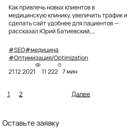
Как привлечь новых клиентов в
медицинскую клинику, увеличить трафик и
сделать сайт удобнее для пациентов —
рассказал Юрий Батиевский,
руководитель департамента маркетинга
клиники «Будь здоров» на конференции
#SEO
#медицина
Optimization.
#Оптимизация/Optimization
21.12.2021
11 222
7 мин
1
2
Далее
Оставьте заявку