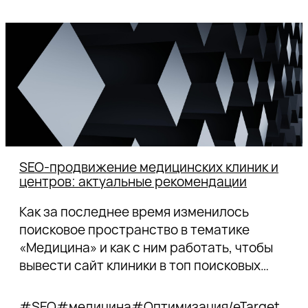
SEO-продвижение медицинских клиник и
центров: актуальные рекомендации
Спасибо!
Как за последнее время изменилось
поисковое пространство в тематике
Наш специалист свяжется с вами в
«Медицина» и как с ним работать, чтобы
ближайшее время.
вывести сайт клиники в топ поисковых
Спасибо за подписку!
Спасибо за подписку!
систем.
Подпишитесь, чтобы получать
тщательно отобранную экспертную
#SEO
#медицина
#Оптимизация/eTarget