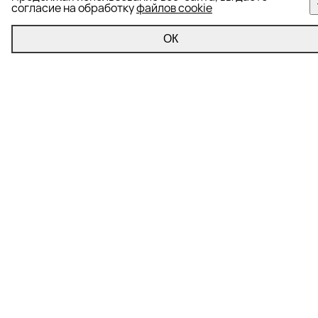
согласие на обработку
файлов cookie
ОК
Управление репутацией
Формирование информационного фона
Корректировка информационного фона
Репутационный аудит
Вытеснение негатива из поисковой выдачи (SERM)
Мониторинг информационного фона
Полезно знать
SEO
Контекстная реклама
SERM
ORM
Реклама в Яндекс