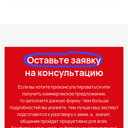
Оставьте заявку
на консультацию
Если вы хотите проконсультироваться или
получить коммерческое предложение,
то заполните данную форму. Чем больше
подробностей вы укажете, тем лучше наш эксперт
подготовится к разговору с вами, а, значит,
общение пройдет продуктивно для всех.