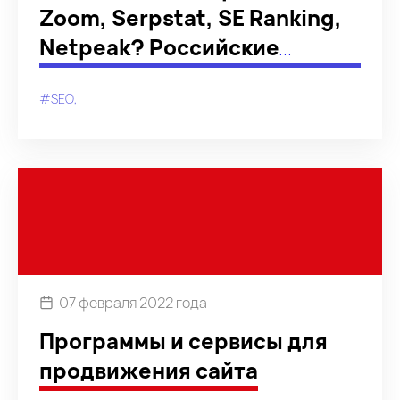
Zoom, Serpstat, SE Ranking,
Netpeak? Российские
аналоги инструментов для
#SEO
бизнеса
07 февраля 2022 года
Программы и сервисы для
продвижения сайта