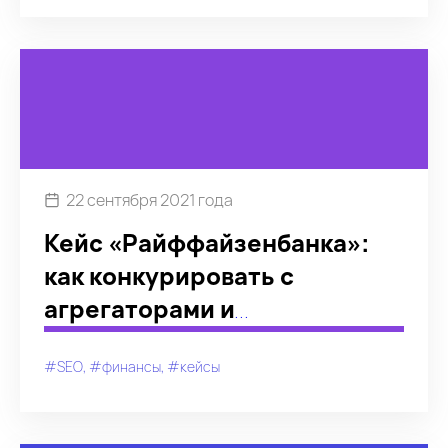
22 сентября 2021 года
Кейс «Райффайзенбанка»:
как конкурировать с
агрегаторами и
маркетплейсами в
#SEO
#финансы
#кейсы
поисковой выдаче