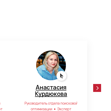
Анастасия
Курдюкова
Т
ы
Руководитель отдела поисковой
Рук
•
рт
оптимизации
Эксперт
оптим