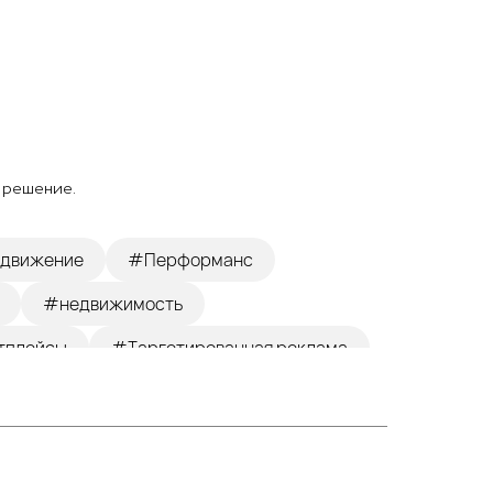
, решение.
одвижение
#Перформанс
#недвижимость
тплейсы
#Таргетированная реклама