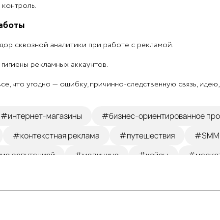
 контроль.
аботы
дор сквозной аналитики при работе с рекламой.
гигиены рекламных аккаунтов.
се, что угодно — ошибку, причинно-следственную связь, идею
#интернет-магазины
#бизнес-ориентированное пр
#контекстная реклама
#путешествия
#SMM
ие репутацией
#медицина
#кейсы
#марке