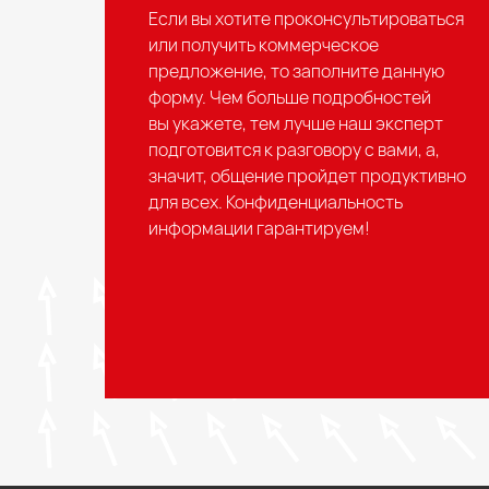
Если вы хотите проконсультироваться
или получить коммерческое
предложение, то заполните данную
форму. Чем больше подробностей
вы укажете, тем лучше наш эксперт
подготовится к разговору с вами, а,
значит, общение пройдет продуктивно
для всех. Конфиденциальность
информации гарантируем!