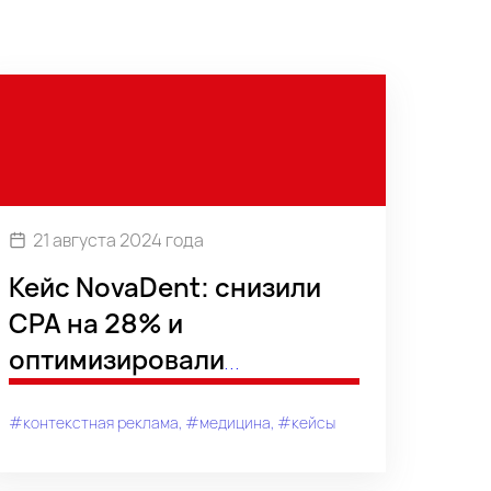
21 августа 2024 года
Кейс NovaDent: снизили
CPA на 28% и
оптимизировали
рекламные кампании
#контекстная реклама
#медицина
#кейсы