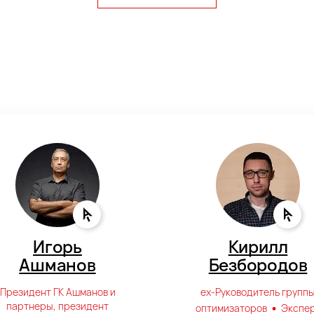
Игорь
Кирилл
Ашманов
Безбородов
Президент ГК Ашманов и
ех-Руководитель групп
•
партнеры, президент
оптимизаторов
Экспе