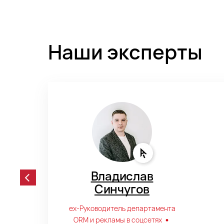
Наши эксперты
л
Владислав
в
Синчугов
M/ORM
еx-Руководитель департамента
•
перт
ORM и рекламы в соцсетях