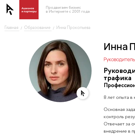
Продвигаем бизнес
в Интернете с 2001 года
Главная
Образование
Инна Прокопьева
/
/
Инна 
Руководитель
Руководи
трафика
Профессион
8 лет опыта в
Основная зада
контроль резу
Отвечает за о
внедрение в п