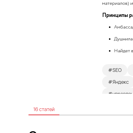
материалов) и
Принципы р
Амбасса
Душнила 
Найдет в
#SEO
#Яндекс
#управлен
16 статей