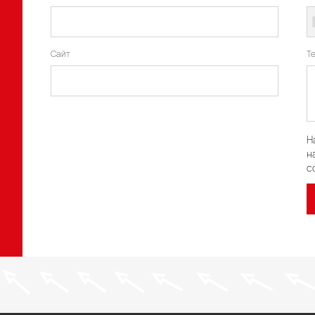
Сайт
Т
Н
н
с