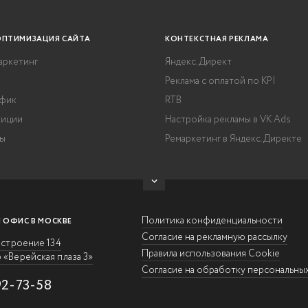
ОПТИМИЗАЦИЯ САЙТА
КОНТЕКСТНАЯ РЕКЛАМА
аркетинг
Яндекс.Директ
Реклама с оплатой по KPI
афик
RTB
зиции
Настройка рекламы в VK Ads
ды
Ремаркетинг в Яндекс.Директе
Политика конфиденциальности
 ОФИС В МОСКВЕ
Согласие на рекламную рассылку
 строение 134
Правила использования Cookie
 «Верейская плаза 3»
Согласие на обработку персональны
92-73-58