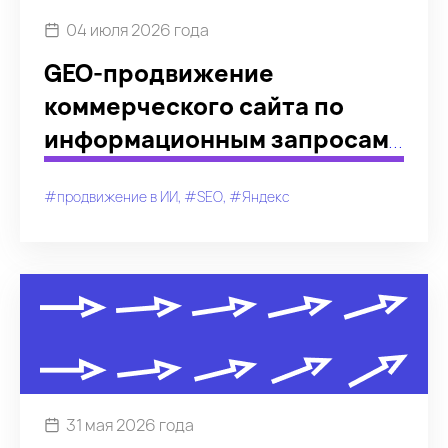
#маркетплейсы
#путешествия
04 июля 2026 года
#перевозки
#фарма
#аналитика
GEO-продвижение
коммерческого сайта по
информационным запросам:
новое исследование
#продвижение в ИИ
#SEO
#Яндекс
31 мая 2026 года