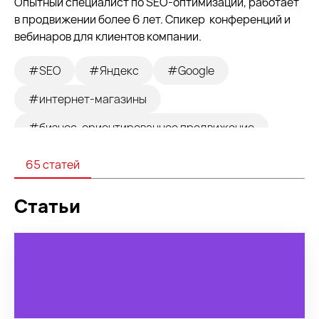
Опытный специалист по SEO-оптимизации, работает
в продвижении более 6 лет. Спикер конференций и
вебинаров для клиентов компании.
#SEO
#Яндекс
#Google
#интернет-магазины
#бизнес-ориентированное продвижение
#контент-маркетинг
#продвижение в ИИ
65 статей
#SMM
#контекстная реклама
Статьи
#управление репутацией
#Перформанс
#стандарты качества в SEO
#недвижимость
#продвижение СМИ
#медицина
#кейсы
#строительство