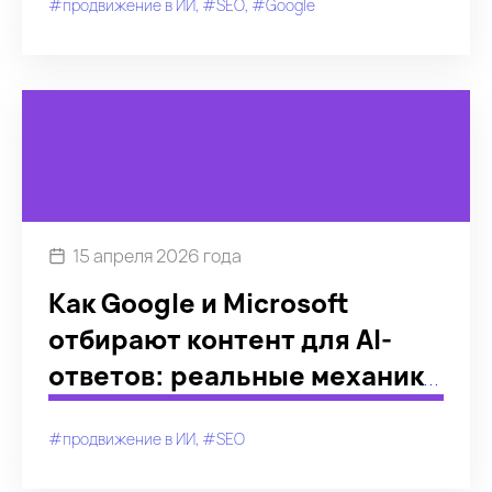
#продвижение в ИИ
#SEO
#Google
года
15 апреля 2026 года
Как Google и Microsoft
отбирают контент для AI-
ответов: реальные механики
и паттерны
#продвижение в ИИ
#SEO