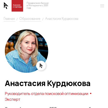
Продвигаем бизнес
в Интернете с 2001
года
Главная
Образование
Анастасия Курдюкова
/
/
Анастасия Курдюкова
•
Руководитель отдела поисковой оптимизации
Эксперт