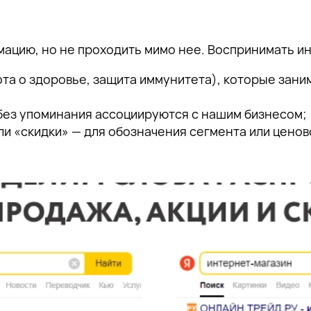
мацию, но не проходить мимо нее. Воспринимать 
а о здоровье, защита иммунитета), которые заним
без упоминания ассоциируются с нашим бизнесом;
или «скидки» — для обозначения сегмента или цено
Спасибо!
Наш специалист свяжется с вами в ближайшее время.
Подпишитесь, чтобы получать тщательно отобранную экспертную информ
Спасибо за подписку!
Спасибо за подписку!
Спасибо за подписку!
продвижении бизнеса в поисковом пространстве, а также приглашения
тематические мероприятия.