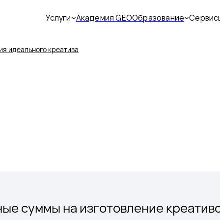
Услуги
Академия GEO
Образование
Сервис
ия идеального креатива
ные суммы на изготовление креативо