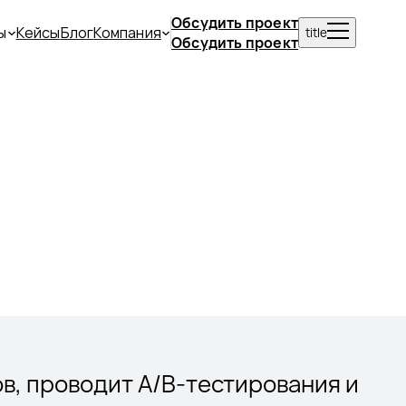
Обсудить проект
ы
Кейсы
Блог
Компания
title
Обсудить проект
в, проводит А/В-тестирования и