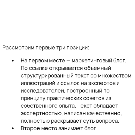
Рассмотрим первые три позиции:
На первом месте — маркетинговый блог.
По ссылке открывается объемный
Спасибо!
структурированный текст со множеством
иллюстраций и ссылок на экспертов и
Наш специалист свяжется с вами в
исследователей, построенный по
ближайшее время.
принципу практических советов из
собственного опыта. Текст обладает
Спасибо за подписку!
Спасибо за подписку!
Спасибо за подписку!
Подпишитесь, чтобы получать
экспертностью, написан качественно,
тщательно отобранную экспертную
полностью раскрывает суть вопроса.
Мы отправили вам
Мы отправили вам
Мы отправили вам
информацию о продвижении
Второе место занимает блог
проверочное письмо —
проверочное письмо —
проверочное письмо —
бизнеса в поисковом пространстве,