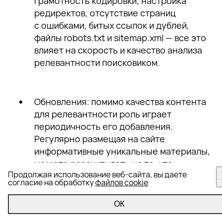
грамотность кодировки, настройка
редиректов, отсутствие страниц
с ошибками, битых ссылок и дублей,
файлы robots.txt и sitemap.xml — все это
влияет на скорость и качество анализа
релевантности поисковиком.
Обновления:
помимо качества контента
для релевантности роль играет
периодичность его добавления.
Регулярно размещая на сайте
информативные уникальные материалы,
можете рассчитывать на то, что
Продолжая использование веб-сайта, вы даете
поисковый робот будет заходить к вам
согласие на обработку
файлов cookie
чаще и со временем проникнется
доверием.
ОК