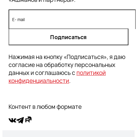
Google
4. Как проверить релевантность страницы/
контента
5. Как повысить релевантность страниц
Выводы
Подписаться
Нажимая на кнопку «Подписаться», я даю
согласие на обработку персональных
данных и соглашаюсь с
политикой
конфиденциальности
.
Контент в любом формате