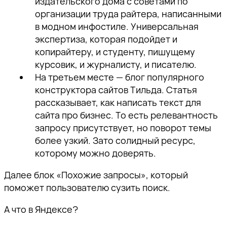
Ссылка скопирована!
издательского дома с советами по
пожалуйста, подтвердите
пожалуйста, подтвердите
пожалуйста, подтвердите
а также приглашения на
организации труда райтера, написанными
адрес электронной почты,
адрес электронной почты,
адрес электронной почты,
тематические мероприятия.
в модном инфостиле. Универсальная
перейдя по ссылке внутри
перейдя по ссылке внутри
перейдя по ссылке внутри
экспертиза, которая подойдет и
письма.
письма.
письма.
копирайтеру, и студенту, пишущему
курсовик, и журналисту, и писателю.
На третьем месте — блог популярного
конструктора сайтов Тильда. Статья
рассказывает, как написать текст для
сайта про бизнес. То есть релевантность
Отправить
запросу присутствует, но поворот темы
более узкий. Зато солидный ресурс,
которому можно доверять.
Далее блок «Похожие запросы», который
поможет пользователю сузить поиск.
А что в Яндексе?