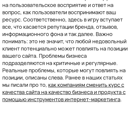
на пользовательское восприятие и ответ на
вопрос, как пользователи воспринимают ваш
ресурс. Соответственно, здесь в игру вступает
все, что касается репутации бренда, отзывов,
информационного фона и так далее. Важно
понимать: это не значит, что любой недовольный
клиент потенциально может повлиять на позиции
вашего сайта. Проблемы бизнеса
подразделяются на критичные и регулярные.
Спасибо!
Реальные проблемы, которые могут повлиять на
позиции, описаны слева. Ранее в наших статьях
мы писали про то,
как компаниям сменить курс с
Наш специалист свяжется с вами в
ближайшее время.
качества сайта на качество бизнеса и продукта с
помощью инструментов интернет-маркетинга
.
Спасибо за подписку!
Спасибо за подписку!
Спасибо за подписку!
Подпишитесь, чтобы получать
тщательно отобранную экспертную
Мы отправили вам
Мы отправили вам
Мы отправили вам
информацию о продвижении
проверочное письмо —
проверочное письмо —
проверочное письмо —
бизнеса в поисковом пространстве,