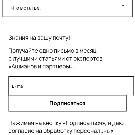
Что в статье:
Метрика Proxima: какие сигналы оценивают
Знания на вашу почту!
качество сайта?
Метрика качества поиска – профицит
Получайте одно письмо в месяц
Обновления в вебмастере: как они помогут
с лучшими статьями от экспертов
бизнесу улучшить представленность в
«Ашманов и партнеры».
поисковой выдаче?
Рекомендации бизнесу
Подписаться
Нажимая на кнопку «Подписаться», я даю
согласие на обработку персональных